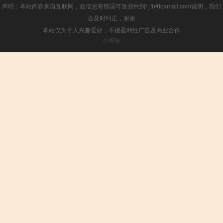
声明：本站内容来自互联网，如信息有错误可发邮件到f_fb#foxmail.com说明，我们
会及时纠正，谢谢
本站仅为个人兴趣爱好，不接盈利性广告及商业合作
小男孩