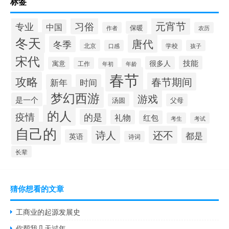
标签
元宵节
专业
习俗
中国
保暖
作者
农历
冬天
唐代
冬季
北京
学校
口感
孩子
宋代
技能
很多人
寓意
工作
年初
年龄
春节
攻略
春节期间
新年
时间
梦幻西游
游戏
是一个
汤圆
父母
的人
疫情
的是
礼物
红包
考生
考试
自己的
诗人
还不
都是
英语
诗词
长辈
猜你想看的文章
工商业的起源发展史
你帮我几天过年