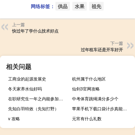
网络标签：
供品
水果
祖先
上一篇
快过年了学什么技术好点
下一篇
过年租车还是开车好开
相关问题
工商业的起源发展史
杭州属于什么地区
冬天家养水仙好吗
仙剑3官网攻略
在职研究生一年之内能参加两次统考吗
中考体育跳绳满分多少个
先知白羽特效（先知打野）
苹果手机下载口袋计步真能赚钱吗（苹果手机口袋自燃）
v 攻略
元宵有什么礼数
大同古城春节期间免费吗