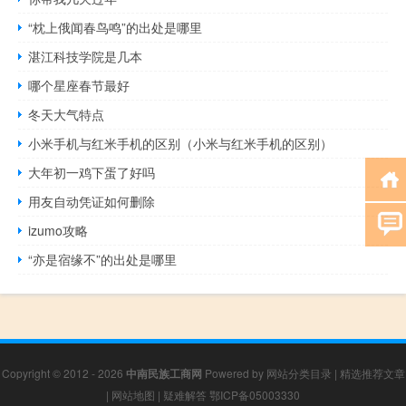
“枕上俄闻春鸟鸣”的出处是哪里
湛江科技学院是几本
哪个星座春节最好
冬天大气特点
小米手机与红米手机的区别（小米与红米手机的区别）
大年初一鸡下蛋了好吗
用友自动凭证如何删除
izumo攻略
“亦是宿缘不”的出处是哪里
Copyright © 2012 - 2026
中南民族工商网
Powered by
网站分类目录
|
精选推荐文章
|
网站地图
|
疑难解答
鄂ICP备05003330