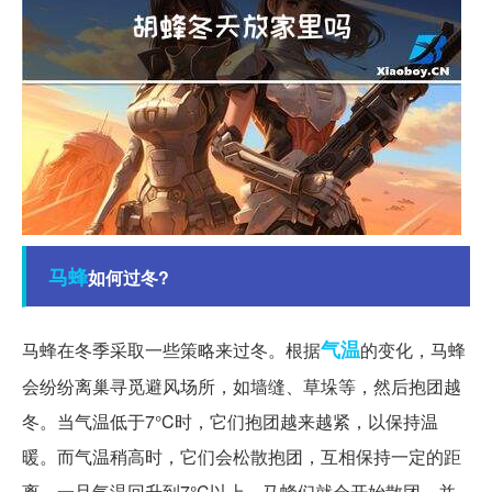
马蜂
如何过冬?
气温
马蜂在冬季采取一些策略来过冬。根据
的变化，马蜂
会纷纷离巢寻觅避风场所，如墙缝、草垛等，然后抱团越
冬。当气温低于7°C时，它们抱团越来越紧，以保持温
暖。而气温稍高时，它们会松散抱团，互相保持一定的距
离。一旦气温回升到7°C以上，马蜂们就会开始散团，并