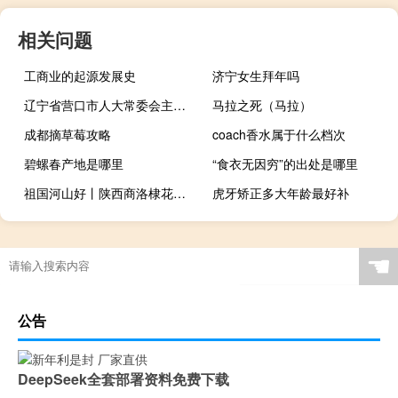
相关问题
工商业的起源发展史
济宁女生拜年吗
辽宁省营口市人大常委会主任王百胜被查
马拉之死（马拉）
成都摘草莓攻略
coach香水属于什么档次
碧螺春产地是哪里
“食衣无因穷”的出处是哪里
祖国河山好丨陕西商洛棣花古镇 到底什么情况嘞
虎牙矫正多大年龄最好补
高朋满座近义词反义词（高朋满座近义词）
☚
公告
DeepSeek全套部署资料免费下载