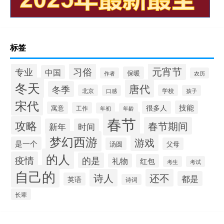
标签
元宵节
专业
习俗
中国
保暖
作者
农历
冬天
唐代
冬季
北京
学校
口感
孩子
宋代
技能
很多人
寓意
工作
年初
年龄
春节
攻略
春节期间
新年
时间
梦幻西游
游戏
是一个
汤圆
父母
的人
疫情
的是
礼物
红包
考生
考试
自己的
诗人
还不
都是
英语
诗词
长辈