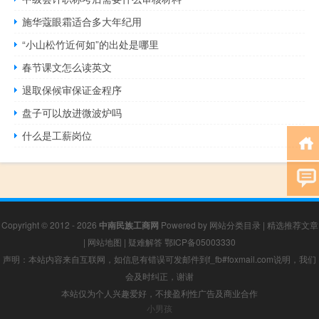
施华蔻眼霜适合多大年纪用
“小山松竹近何如”的出处是哪里
春节课文怎么读英文
退取保候审保证金程序
盘子可以放进微波炉吗
什么是工薪岗位
Copyright © 2012 - 2026
中南民族工商网
Powered by
网站分类目录
|
精选推荐文章
|
网站地图
|
疑难解答
鄂ICP备05003330
声明：本站内容来自互联网，如信息有错误可发邮件到f_fb#foxmail.com说明，我们
会及时纠正，谢谢
本站仅为个人兴趣爱好，不接盈利性广告及商业合作
小男孩