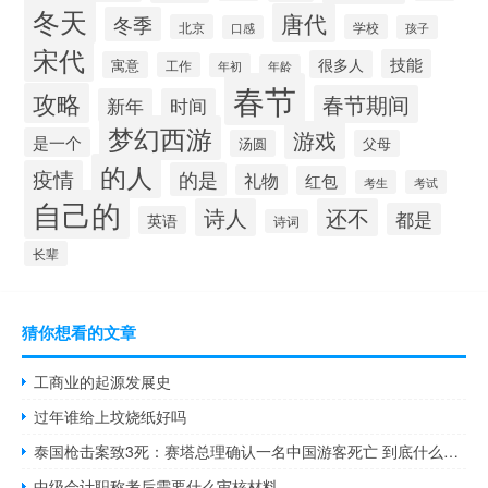
冬天
唐代
冬季
北京
学校
口感
孩子
宋代
技能
很多人
寓意
工作
年初
年龄
春节
攻略
春节期间
新年
时间
梦幻西游
游戏
是一个
汤圆
父母
的人
疫情
的是
礼物
红包
考生
考试
自己的
诗人
还不
都是
英语
诗词
长辈
猜你想看的文章
工商业的起源发展史
过年谁给上坟烧纸好吗
泰国枪击案致3死：赛塔总理确认一名中国游客死亡 到底什么情况呢
中级会计职称考后需要什么审核材料