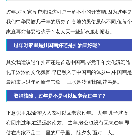
过年,对每家每户来说这可是一笔不小的开支哟,因为过年是
我们中华民族几千年的历史了,各地的風俗虽然不同,但每个
家庭再穷都要给孩子丶老人买一些新衣服新帽新。
过年时家里是挂国画好还是挂油画好呢?
其实我建议过年挂画还是首选中国画,毕竟千年文化沉淀造
化了浓浓的文化氛围,早已融入了中国画的体肤中,中国画是
最能表达过年的新年气象。 山水是波澜壮阔,花鸟是。
取消核酸，过年是不是可以回老家过年了?
下意识里,我希望人人都可以回老家过年。 去年,儿子就没
有回来过年,在遥远的南方。 去年,老公也没有回来过年,即
使在离家不足二十里的厂子里。 除夕夜,面对... 大。