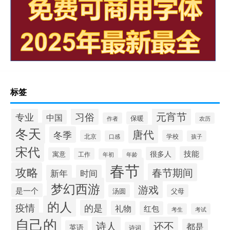
标签
元宵节
专业
习俗
中国
保暖
作者
农历
冬天
唐代
冬季
北京
学校
口感
孩子
宋代
技能
很多人
寓意
工作
年初
年龄
春节
攻略
春节期间
新年
时间
梦幻西游
游戏
是一个
汤圆
父母
的人
疫情
的是
礼物
红包
考生
考试
自己的
诗人
还不
都是
英语
诗词