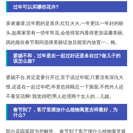
过年可以买哪些花卉?
多谢邀请,过年图的是喜庆,红红火火,一年更比一年好的盼
头,如果家里有一些年宵花,会使得室内显得更加温馨美丽,
因此能在春节期间选择美丽绽放且能室内放置一... 梅。
婆媳不和，过年是在一起过好还是各自过?做儿子的
该怎么做?
婆媳不合,肯定是要分开过,至于说过年呢,只要没有深仇大
恨,还是在一起过年吧,毕竟也得顾忌一下脸面,不然外人还
不看笑话啊! 我觉得吧!男人处理两个女人的... 儿媳。
春节到了，客厅里摆放什么植物寓意吉祥最好，为
什么?
阳台花园菜园为您解答。 春节到了客厅摆什么植物寓意最