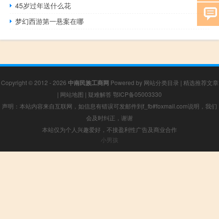
45岁过年送什么花
梦幻西游第一悬案在哪
Copyright © 2012 - 2026
中南民族工商网
Powered by
网站分类目录
|
精选推荐文章
|
网站地图
|
疑难解答
鄂ICP备05003330
声明：本站内容来自互联网，如信息有错误可发邮件到f_fb#foxmail.com说明，我们
会及时纠正，谢谢
本站仅为个人兴趣爱好，不接盈利性广告及商业合作
小男孩