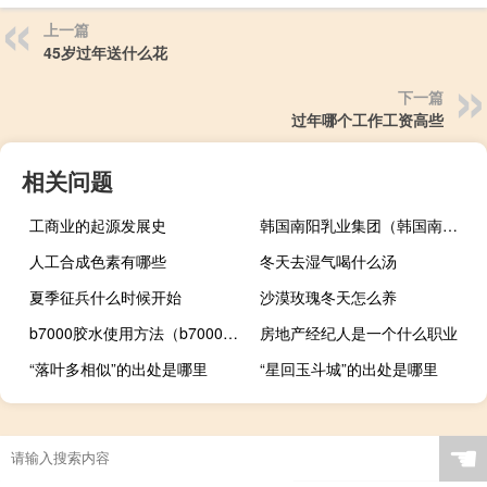
上一篇
45岁过年送什么花
下一篇
过年哪个工作工资高些
相关问题
工商业的起源发展史
韩国南阳乳业集团（韩国南阳乳业）
人工合成色素有哪些
冬天去湿气喝什么汤
夏季征兵什么时候开始
沙漠玫瑰冬天怎么养
b7000胶水使用方法（b7000胶水使用方法）
房地产经纪人是一个什么职业
“落叶多相似”的出处是哪里
“星回玉斗城”的出处是哪里
rz63粗糙度是多少
☚