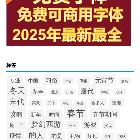
标签
元宵节
专业
习俗
中国
保暖
作者
农历
冬天
唐代
冬季
北京
学校
口感
孩子
宋代
技能
很多人
寓意
工作
年初
年龄
春节
攻略
春节期间
新年
时间
梦幻西游
游戏
是一个
汤圆
父母
的人
疫情
的是
礼物
红包
考生
考试