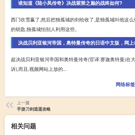
谁知道《陆小凤传奇》决战紫禁之巅的战终如何?
西门吹雪赢了,然后把独孤城的剑给收了,是独孤城叫他这么
的钥匙,独孤城怕别人利用这些。
决战贝利亚银河帝国，奥特曼传奇的日语中文版，网上
超决战贝利亚银河帝国和奥特曼传奇(官译:赛迦奥特曼)在
诉),而且,视频网站上放的...
网络标签
上一篇
手游刀剑逍遥攻略
相关问题