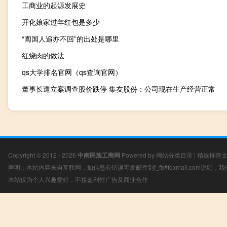
工商业的起源发展史
开化娘家过年红包是多少
“阖国人追亦不回”的出处是哪里
红烧肉的做法
qs大学排名官网（qs查询官网）
董事长遭立案调查股价跌停 集友股份：公司现在生产经营正常
Copyright © 2012 - 2026
中南民族工商网
Powered by
网站分类目录
|
精选推荐
声明：本站内容来自互联网，如信息有错误可发邮件到f_fb#foxmail.com说明
本站仅为个人兴趣爱好，不接盈利性广告及商业合作