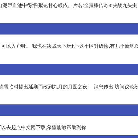
泥犁血池中得悟佛法,甘心皈依。片名:金箍棒传奇3:决战九头虫 
。可以入户呀。 我也在决战天下玩过~这个区升级快,有几个新地
吹雪临时提出延期而改到九月的月圆之夜。 消息传出,坊间议论纷
你可以去起点中文网下载,希望能够帮助到你