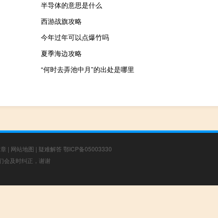
半导体的意思是什么
西游战旗攻略
今年过年可以点爆竹吗
夏季海边攻略
“何时去弄池中月”的出处是哪里
文章
|
网站地图
|
疑难解答
鄂ICP备05003330
，我们会及时纠正，谢谢