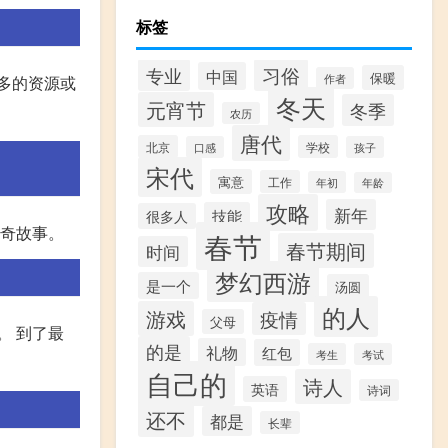
标签
专业
习俗
中国
保暖
作者
多的资源或
冬天
元宵节
冬季
农历
唐代
北京
学校
口感
孩子
宋代
寓意
工作
年初
年龄
攻略
新年
技能
很多人
传奇故事。
春节
春节期间
时间
梦幻西游
是一个
汤圆
的人
游戏
疫情
父母
。 到了最
的是
礼物
红包
考生
考试
自己的
诗人
英语
诗词
还不
都是
长辈