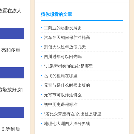
放置在敌人
猜你想看的文章
工商业的起源发展史
汽车冬天如何保养油耗高
刑侦大队过年放假几天
月亮和多重
四川过年可以回去吗
“儿乘旁树嬉”的出处是哪里
岳飞的祖籍在哪里
元宵节是什么时候出版的
炮塔放好,如
元宵节可以炸油饼么
初中历史课程标准
“若比众芳应有在”的出处是哪里
地理七大洲四大洋分界线
3,等到后