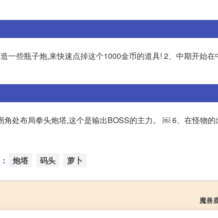
一些瓶子炮,来快速点掉这个1000金币的道具! 2、中期开始
拐角处布局拳头炮塔,这个是输出BOSS的主力。 ￼ 6、在怪物的
：
炮塔
码头
萝卜
魔兽