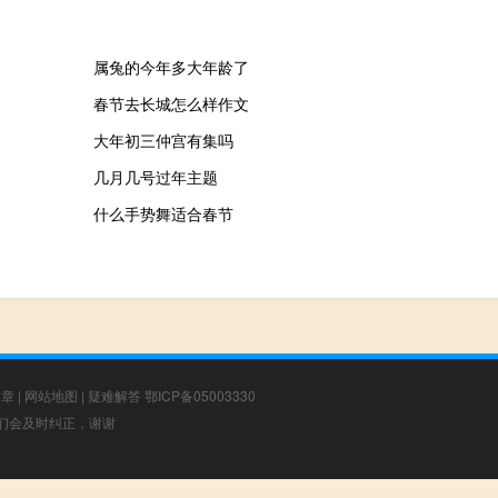
属兔的今年多大年龄了
春节去长城怎么样作文
大年初三仲宫有集吗
几月几号过年主题
什么手势舞适合春节
文章
|
网站地图
|
疑难解答
鄂ICP备05003330
，我们会及时纠正，谢谢