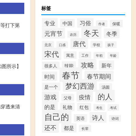
标签
专业
习俗
中国
保暖
作者
、等打下第
冬天
元宵节
冬季
农历
唐代
北京
学校
口感
孩子
宋代
寓意
工作
年初
年龄
攻略
新年
技能
如图所示】
很多人
春节
春节期间
时间
梦幻西游
是一个
汤圆
的人
游戏
疫情
父母
的穿透来清
的是
礼物
红包
考生
考试
自己的
诗人
英语
诗词
还不
都是
长辈