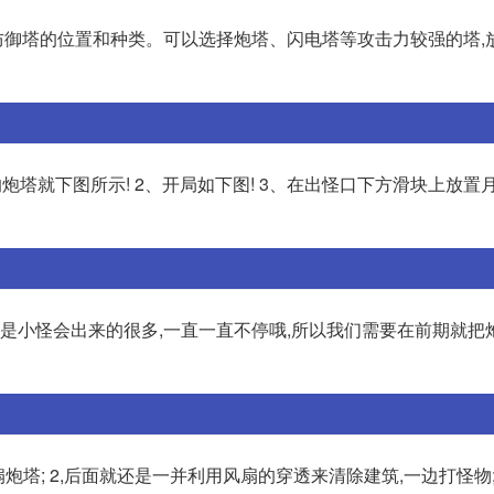
安排防御塔的位置和种类。可以选择炮塔、闪电塔等攻击力较强的塔,
的炮塔就下图所示! 2、开局如下图! 3、在出怪口下方滑块上放置
但是小怪会出来的很多,一直一直不停哦,所以我们需要在前期就把
塔; 2,后面就还是一并利用风扇的穿透来清除建筑,一边打怪物; 