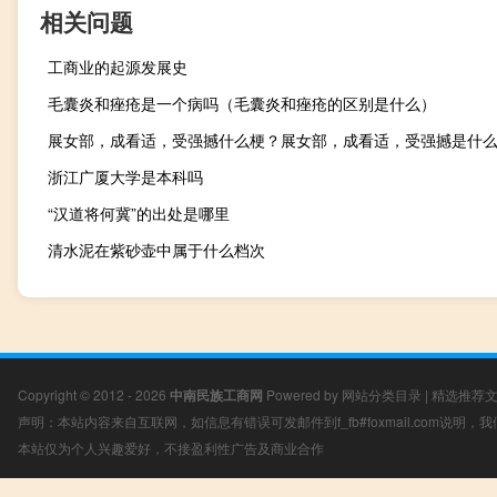
相关问题
工商业的起源发展史
毛囊炎和痤疮是一个病吗（毛囊炎和痤疮的区别是什么）
浙江广厦大学是本科吗
“汉道将何冀”的出处是哪里
清水泥在紫砂壶中属于什么档次
Copyright © 2012 - 2026
中南民族工商网
Powered by
网站分类目录
|
精选推荐
声明：本站内容来自互联网，如信息有错误可发邮件到f_fb#foxmail.com说明
本站仅为个人兴趣爱好，不接盈利性广告及商业合作