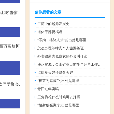
猜你想看的文章
让我“虚惊
工商业的起源发展史
退休干部祝福语
“不拘一格降人才”的出处是哪里
位百万富翁柯
怎么办理菲律宾个人旅游签证
外表很薄类似皮衣的外套叫什么
盛达资源：金山矿业目前生产经营工作正常开展
点痣夏天好还是冬天好
“榛茅为遮藏”的出处是哪里
次同学聚会,
青团过年卖吗
三角梅花什么时候可以扦插
“姑射独崔嵬”的出处是哪里