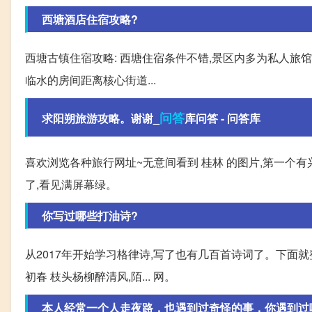
西塘酒店住宿攻略?
西塘古镇住宿攻略: 西塘住宿条件不错,景区内多为私人旅馆
临水的房间距离核心街道...
问答
求阳朔旅游攻略。谢谢_
库问答 - 问答库
喜欢浏览各种旅行网址~无意间看到 桂林 的图片,第一个有兴
了,看见满屏幕绿。
你写过哪些打油诗?
从2017年开始学习格律诗,写了也有几百首诗词了。下面就
初春 枝头杨柳醉清风,陌... 网。
本人经常一个人走夜路，也遇到过奇怪的事，你遇到过