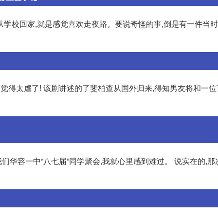
学校回家,就是感觉喜欢走夜路。要说奇怪的事,倒是有一件当时
觉得太虐了! 该剧讲述的了斐柏查从国外归来,得知男友将和一
我们华容一中“八七届”同学聚会,我就心里感到难过。 说实在的,那