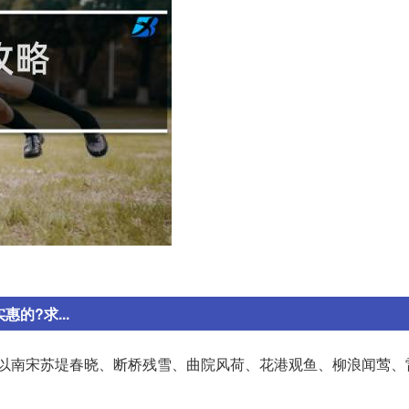
的?求...
的以南宋苏堤春晓、断桥残雪、曲院风荷、花港观鱼、柳浪闻莺、