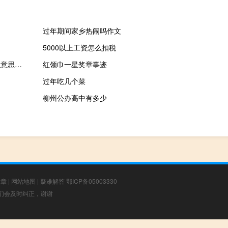
过年期间家乡热闹吗作文
5000以上工资怎么扣税
展女部，成看适，受强撼什么梗？展女部，成看适，受强撼是什么意思什么梗
红领巾一星奖章事迹
过年吃几个菜
柳州公办高中有多少
文章
|
网站地图
|
疑难解答
鄂ICP备05003330
，我们会及时纠正，谢谢