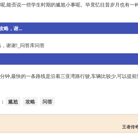
生呢,能否说一些学生时期的尴尬小事呢。毕竟忆往昔岁月也有一
，谢...
，谢谢!_问答库问答
0分钟,最快的一条路线是沿着三亚湾路行驶,车辆比较少,可以提前
：
尴尬
攻略
问答
王者传