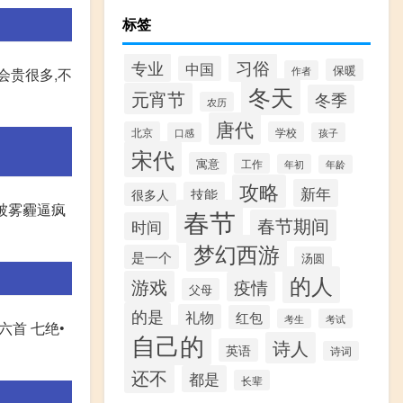
标签
专业
习俗
中国
保暖
作者
会贵很多,不
冬天
元宵节
冬季
农历
唐代
北京
学校
口感
孩子
宋代
寓意
工作
年初
年龄
攻略
新年
技能
很多人
快被雾霾逼疯
春节
春节期间
时间
梦幻西游
是一个
汤圆
的人
游戏
疫情
父母
的是
礼物
红包
考生
考试
六首 七绝•
自己的
诗人
英语
诗词
还不
都是
长辈