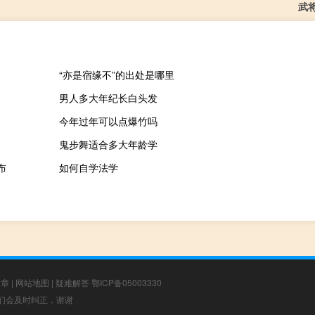
武
“亦是宿缘不”的出处是哪里
男人多大年纪长白头发
今年过年可以点爆竹吗
鬼步舞适合多大年龄学
布
如何自学法学
文章
|
网站地图
|
疑难解答
鄂ICP备05003330
，我们会及时纠正，谢谢