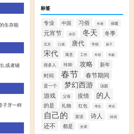
标签
专业
习俗
中国
保暖
作者
娲的生存能
冬天
元宵节
冬季
农历
唐代
北京
学校
口感
孩子
宋代
寓意
工作
年初
年龄
攻略
新年
技能
出,或者辅
很多人
春节
春节期间
时间
梦幻西游
是一个
汤圆
的人
游戏
疫情
父母
像姜子牙一样
的是
礼物
红包
考生
考试
自己的
诗人
英语
诗词
还不
都是
长辈