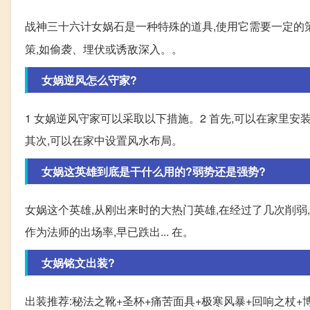
战神三十六计女娲石是一种特殊的道具,使用它需要一定的
策,如偷袭、埋伏或诱敌深入。。
女娲逆风怎么守家?
1 女娲逆风守家可以采取以下措施。2 首先,可以在家里安
其次,可以在家中设置风水布局。
女娲这英雄到底是干什么用的?弱势还是强势?
女娲这个英雄,从刚出来时的大热门英雄,在经过了几次削弱
作为法师的出场率,早已跌出... 在。
女娲铭文出装?
出装推荐:秘法之靴+圣杯+痛苦面具+极寒风暴+回响之杖+