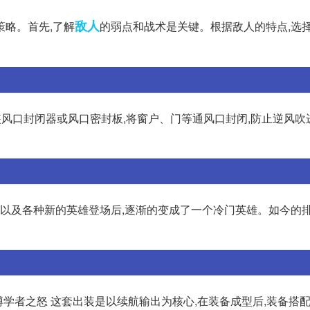
敌人
策略。首先,了解
的弱点和战术是关键。根据敌人的特点,选
装风口封闭器或风口密封板,将窗户、门等通风口封闭,防止逆风吹
,以及各种新的英雄登场后,逐渐的变成了一个冷门英雄。如今的排
博学者之怒 这套出装是以续航输出为核心,在装备成型后,装备搭