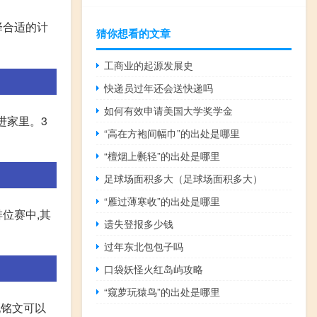
择合适的计
猜你想看的文章
工商业的起源发展史
快递员过年还会送快递吗
如何有效申请美国大学奖学金
进家里。3
“高在方袍间幅巾”的出处是哪里
“檀烟上氎轻”的出处是哪里
足球场面积多大（足球场面积多大）
“雁过薄寒收”的出处是哪里
位赛中,其
遗失登报多少钱
过年东北包包子吗
口袋妖怪火红岛屿攻略
“窥萝玩猿鸟”的出处是哪里
配铭文可以