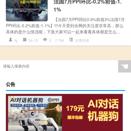
法国7月PPI环比-0.2%前值-1.
1%
【法国7月PPI同比0.9%前值3%法国7月
PPI环比-0.2%前值-1.1%】!!!今天受到全网的关注度非常高，那么
具体的是什么情况呢，下面大家可以一起来看看具体都是怎么...
fg
04-15
0
764
文章列表
☚
公告