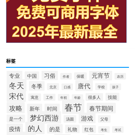
标签
元宵节
专业
习俗
中国
保暖
作者
农历
冬天
唐代
冬季
北京
学校
口感
孩子
宋代
技能
很多人
寓意
工作
年初
年龄
春节
攻略
春节期间
新年
时间
梦幻西游
游戏
是一个
汤圆
父母
的人
疫情
的是
礼物
红包
考生
考试