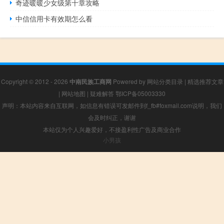
奇迹暖暖少女级第十章攻略
中信信用卡有效期怎么看
Copyright © 2012 - 2026
中南民族工商网
Powered by
网站分类目录
|
精选推荐文章
|
网站地图
|
疑难解答
鄂ICP备05003330
声明：本站内容来自互联网，如信息有错误可发邮件到f_fb#foxmail.com说明，我们
会及时纠正，谢谢
本站仅为个人兴趣爱好，不接盈利性广告及商业合作
小男孩