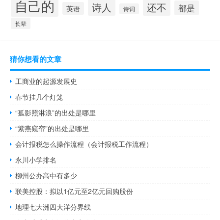
自己的
诗人
还不
都是
英语
诗词
长辈
猜你想看的文章
工商业的起源发展史
春节挂几个灯笼
“孤影照淋浪”的出处是哪里
“紫燕窥帘”的出处是哪里
会计报税怎么操作流程（会计报税工作流程）
永川小学排名
柳州公办高中有多少
联美控股：拟以1亿元至2亿元回购股份
地理七大洲四大洋分界线