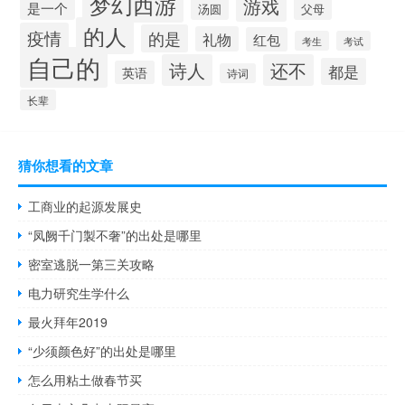
梦幻西游
游戏
是一个
汤圆
父母
的人
疫情
的是
礼物
红包
考生
考试
自己的
诗人
还不
都是
英语
诗词
长辈
猜你想看的文章
工商业的起源发展史
“凤阙千门製不奢”的出处是哪里
密室逃脱一第三关攻略
电力研究生学什么
最火拜年2019
“少须颜色好”的出处是哪里
怎么用粘土做春节买