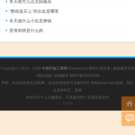
冬天南方几点太阳最高
“数枝盘石上”的出处是哪里
冬天做什么小生意挣钱
里脊肉饼是什么肉
Copyright © 2012 - 2026
中南民族工商网
Powered by
网站分类目录
|
精选推荐文章
|
网站地图
|
疑难解答
鄂ICP备05003330
声明：本站内容来自互联网，如信息有错误可发邮件到f_fb#foxmail.com说明，我们
会及时纠正，谢谢
本站仅为个人兴趣爱好，不接盈利性广告及商业合作
小男孩