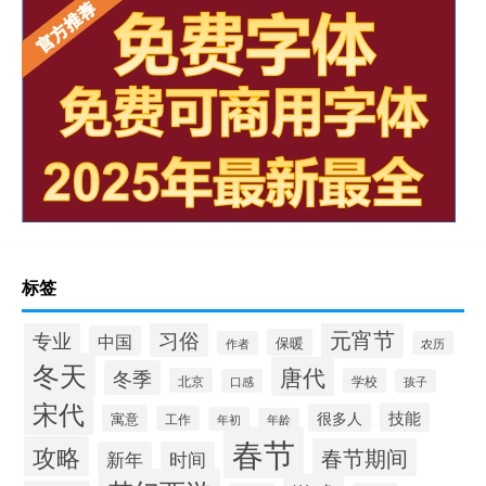
标签
元宵节
专业
习俗
中国
保暖
作者
农历
冬天
唐代
冬季
北京
学校
口感
孩子
宋代
技能
很多人
寓意
工作
年初
年龄
春节
攻略
春节期间
新年
时间