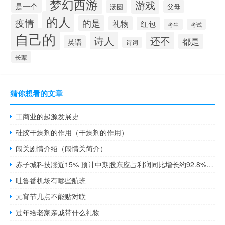
梦幻西游
游戏
是一个
汤圆
父母
的人
疫情
的是
礼物
红包
考生
考试
自己的
诗人
还不
都是
英语
诗词
长辈
猜你想看的文章
工商业的起源发展史
硅胶干燥剂的作用（干燥剂的作用）
闯关剧情介绍（闯情关简介）
赤子城科技涨近15% 预计中期股东应占利润同比增长约92.8%-141.0%
吐鲁番机场有哪些航班
元宵节几点不能贴对联
过年给老家亲戚带什么礼物