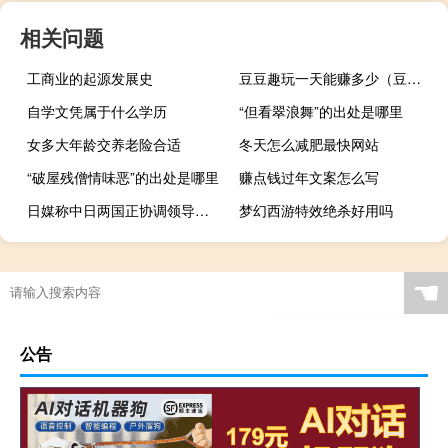
相关问题
工商业的起源发展史
豆豆趣玩一天能赚多少（豆豆趣玩）
自学文凭属于什么学历
“但看翠浪舞”的出处是哪里
女多大年龄交养老险合适
冬天怎么减肥最快网站
“破屋残僧情味恶”的出处是哪里
赚点钱过年文案怎么写
日媒称中日两国正协调领导人在APEC会议期间会晤外交部回应
梦幻西游特效绝杀好用吗
梦幻西游id怎么买角色
☚
公告