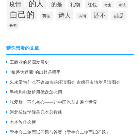
的人
疫情
的是
礼物
红包
考生
考试
自己的
诗人
还不
都是
英语
诗词
长辈
猜你想看的文章
工商业的起源发展史
“榛茅为遮藏”的出处是哪里
朱永棠为什么不参加古惑仔演唱会 古惑仔友情岁月演唱会
手机和电脑通用优盘怎么用
张爱群：不忘初心——让中国汽车走遍全世界
河北传媒学院是几本分数线
本本族什么梗
学生会二轮面试问题与答案（学生会二轮面试问题）