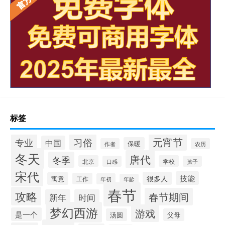
标签
元宵节
专业
习俗
中国
保暖
作者
农历
冬天
唐代
冬季
北京
学校
口感
孩子
宋代
技能
很多人
寓意
工作
年初
年龄
春节
攻略
春节期间
新年
时间
梦幻西游
游戏
是一个
汤圆
父母