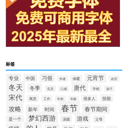
标签
元宵节
专业
习俗
中国
保暖
作者
农历
冬天
唐代
冬季
北京
学校
口感
孩子
宋代
技能
很多人
寓意
工作
年初
年龄
春节
攻略
春节期间
新年
时间
梦幻西游
游戏
是一个
汤圆
父母
的人