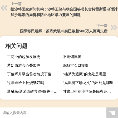
上一篇
据沙特国家新闻机构：沙特王储与联合国秘书长古特雷斯通电话讨
加沙地带的局势和防止地区暴力蔓延的问题
下一篇
国际移民组织：苏丹武装冲突已致超580万人流离失所
相关问题
工商业的起源发展史
不锈钢厚度
梦幻西游会心叠加吗
dota宝石td攻略
丁俊晖升级当爸啥情况丁俊晖老婆是谁
“榛茅为遮藏”的出处是哪里
过年谁给上坟烧纸好吗
“凤凰衔下雕龙文”的出处是哪里
聚酰胺/聚苯硫醚共混物(关于聚酰胺/聚苯硫醚共混物简述)
甘肃卫生职业学院是民办还是公办
故土什么的成语
☚