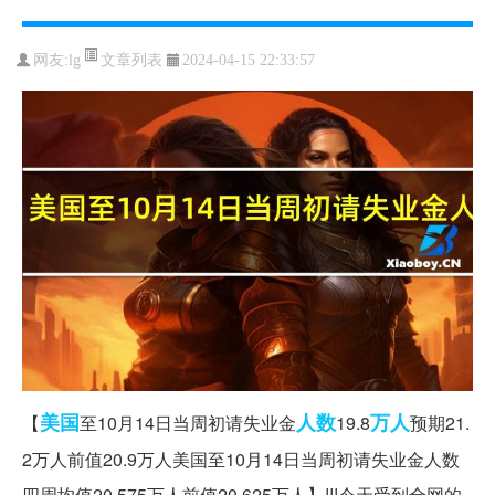
文章列表
网友:
lg
2024-04-15 22:33:57
美国
人数
万人
【
至10月14日当周初请失业金
19.8
预期21.
2万人前值20.9万人美国至10月14日当周初请失业金人数
四周均值20.575万人前值20.625万人】!!!今天受到全网的