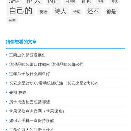
疫情
的是
礼物
红包
考生
考试
自己的
诗人
还不
都是
英语
诗词
长辈
猜你想看的文章
工商业的起源发展史
华浔品味装饰口碑如何 华浔品味装饰公司
过年瓜子放什么调料好
长安之星2代16v发动机烧机油（长安之星2代16v）
先祖 攻略
房子周边配套包括哪些
苹果保修查询官网（苹果保修）
如何让手机一直保持唤醒
工作许可人的职责是什么