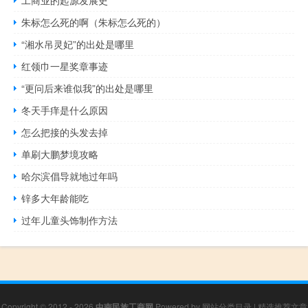
工商业的起源发展史
朱标怎么死的啊（朱标怎么死的）
“湘水吊灵妃”的出处是哪里
红领巾一星奖章事迹
“更问后来谁似我”的出处是哪里
冬天手痒是什么原因
怎么把接的头发去掉
单刷大鹏梦境攻略
哈尔滨倡导就地过年吗
锌多大年龄能吃
过年儿童头饰制作方法
Copyright © 2012 - 2026
中南民族工商网
Powered by
网站分类目录
|
精选推荐文章