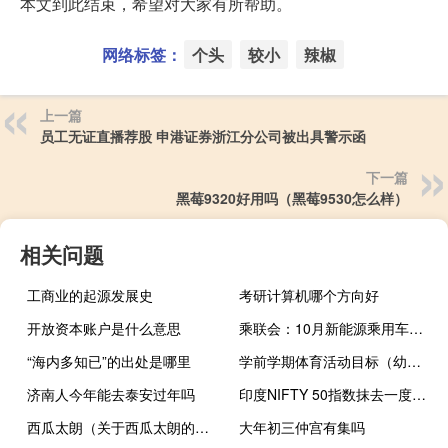
本文到此结束，希望对大家有所帮助。
网络标签：
个头
较小
辣椒
上一篇
员工无证直播荐股 申港证券浙江分公司被出具警示函
下一篇
黑莓9320好用吗（黑莓9530怎么样）
相关问题
工商业的起源发展史
考研计算机哪个方向好
开放资本账户是什么意思
乘联会：10月新能源乘用车市场零售76.7万辆 同比上涨37.5%
“海内多知已”的出处是哪里
学前学期体育活动目标（幼儿园体育活动目标）
济南人今年能去泰安过年吗
印度NIFTY 50指数抹去一度达0.8%的跌幅
西瓜太朗（关于西瓜太朗的介绍）
大年初三仲宫有集吗