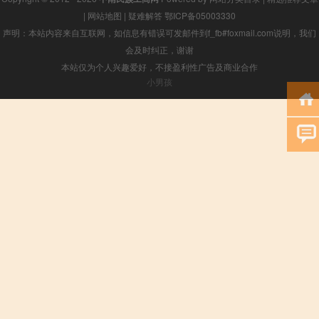
|
网站地图
|
疑难解答
鄂ICP备05003330
声明：本站内容来自互联网，如信息有错误可发邮件到f_fb#foxmail.com说明，我们
会及时纠正，谢谢
本站仅为个人兴趣爱好，不接盈利性广告及商业合作
小男孩