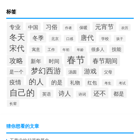
标签
元宵节
专业
习俗
中国
保暖
作者
农历
冬天
唐代
冬季
北京
学校
口感
孩子
宋代
技能
很多人
寓意
工作
年初
年龄
春节
攻略
春节期间
新年
时间
梦幻西游
游戏
是一个
汤圆
父母
的人
疫情
的是
礼物
红包
考生
考试
自己的
诗人
还不
都是
英语
诗词
长辈
猜你想看的文章