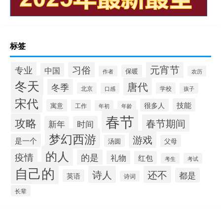
标签
元宵节
专业
习俗
中国
保暖
作者
农历
冬天
唐代
冬季
北京
学校
口感
孩子
宋代
技能
很多人
寓意
工作
年初
年龄
春节
攻略
春节期间
新年
时间
梦幻西游
游戏
是一个
汤圆
父母
的人
疫情
的是
礼物
红包
考生
考试
自己的
诗人
还不
都是
英语
诗词
长辈