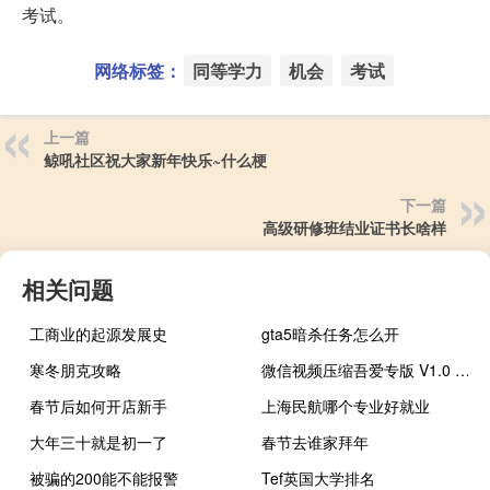
考试。
网络标签：
同等学力
机会
考试
上一篇
鲸吼社区祝大家新年快乐~什么梗
下一篇
高级研修班结业证书长啥样
相关问题
工商业的起源发展史
gta5暗杀任务怎么开
寒冬朋克攻略
微信视频压缩吾爱专版 V1.0 绿色破解版（微信视频压缩吾爱专版 V1.0 绿色破解版功能简介）
春节后如何开店新手
上海民航哪个专业好就业
大年三十就是初一了
春节去谁家拜年
被骗的200能不能报警
Tef英国大学排名