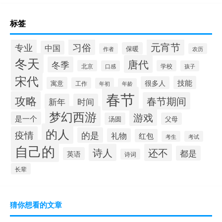
标签
元宵节
专业
习俗
中国
保暖
作者
农历
冬天
唐代
冬季
北京
学校
口感
孩子
宋代
技能
很多人
寓意
工作
年初
年龄
春节
攻略
春节期间
新年
时间
梦幻西游
游戏
是一个
汤圆
父母
的人
疫情
的是
礼物
红包
考生
考试
自己的
诗人
还不
都是
英语
诗词
长辈
猜你想看的文章