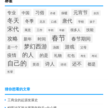
标签
元宵节
专业
习俗
中国
保暖
作者
农历
冬天
唐代
冬季
北京
学校
口感
孩子
宋代
技能
很多人
寓意
工作
年初
年龄
春节
攻略
春节期间
新年
时间
梦幻西游
游戏
是一个
汤圆
父母
的人
疫情
的是
礼物
红包
考生
考试
自己的
诗人
还不
都是
英语
诗词
长辈
猜你想看的文章
工商业的起源发展史
鲸吼社区祝大家新年快乐~什么梗