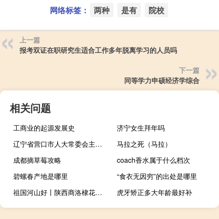
网络标签：
两种
是有
院校
上一篇
报考双证在职研究生适合工作多年脱离学习的人员吗
下一篇
同等学力申硕经济学综合
相关问题
工商业的起源发展史
济宁女生拜年吗
辽宁省营口市人大常委会主任王百胜被查
马拉之死（马拉）
成都摘草莓攻略
coach香水属于什么档次
碧螺春产地是哪里
“食衣无因穷”的出处是哪里
祖国河山好丨陕西商洛棣花古镇 到底什么情况嘞
虎牙矫正多大年龄最好补
高朋满座近义词反义词（高朋满座近义词）