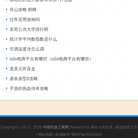
舟山攻略 蚂蜂
过年还用放炮吗
东莞公办大学排行榜
统计学平均数指数是什么
空调温度冷怎么调
o2o电商平台有哪些（o2o电商平台有哪些）
道具元宵盲盒
虐杀原型2攻略
手游的热血传奇攻略
Copyright © 2012 - 2026
中南民族工商网
Powered by
网站分类目录
|
精选推荐文章
|
网站地图
|
疑难解答
鄂ICP备05003330