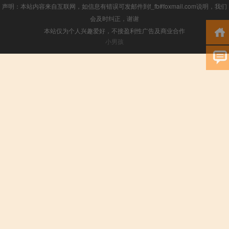
声明：本站内容来自互联网，如信息有错误可发邮件到f_fb#foxmail.com说明，我们
会及时纠正，谢谢
本站仅为个人兴趣爱好，不接盈利性广告及商业合作
小男孩