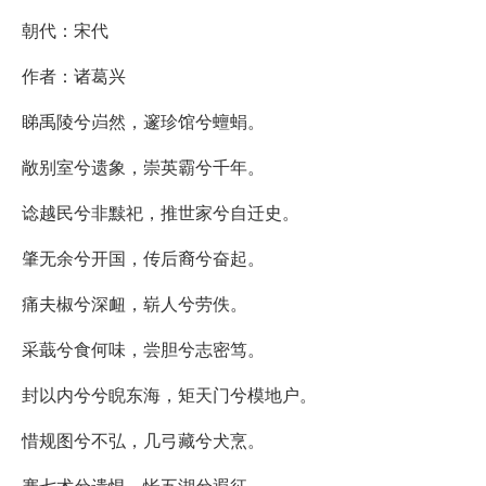
朝代：宋代
作者：诸葛兴
睇禹陵兮岿然，邃珍馆兮蟺蜎。
敞别室兮遗象，崇英霸兮千年。
谂越民兮非黩祀，推世家兮自迁史。
肇无余兮开国，传后裔兮奋起。
痛夫椒兮深衄，崭人兮劳佚。
采蕺兮食何味，尝胆兮志密笃。
封以内兮兮睨东海，矩天门兮模地户。
惜规图兮不弘，几弓藏兮犬烹。
蹇七术兮遗恨，怅五湖兮遐征。