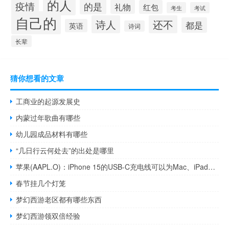
的人
疫情
的是
礼物
红包
考生
考试
自己的
诗人
还不
都是
英语
诗词
长辈
猜你想看的文章
工商业的起源发展史
内蒙过年歌曲有哪些
幼儿园成品材料有哪些
“几日行云何处去”的出处是哪里
苹果(AAPL.O)：iPhone 15的USB-C充电线可以为Mac、iPad、iPhone和第二代AirPods Pro充电
春节挂几个灯笼
梦幻西游老区都有哪些东西
梦幻西游领双倍经验