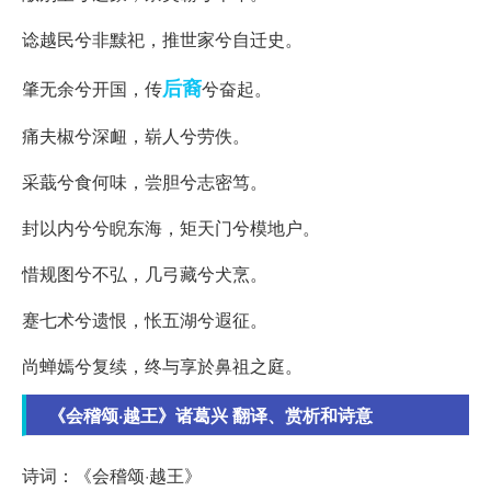
谂越民兮非黩祀，推世家兮自迁史。
后裔
肇无余兮开国，传
兮奋起。
痛夫椒兮深衄，崭人兮劳佚。
采蕺兮食何味，尝胆兮志密笃。
封以内兮兮睨东海，矩天门兮模地户。
惜规图兮不弘，几弓藏兮犬烹。
蹇七术兮遗恨，怅五湖兮遐征。
尚蝉嫣兮复续，终与享於鼻祖之庭。
《会稽颂·越王》诸葛兴 翻译、赏析和诗意
诗词：《会稽颂·越王》