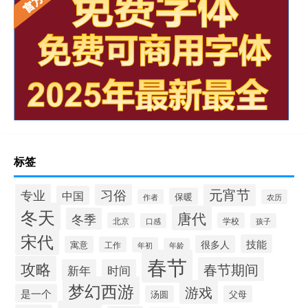
标签
元宵节
专业
习俗
中国
保暖
作者
农历
冬天
唐代
冬季
北京
学校
口感
孩子
宋代
技能
很多人
寓意
工作
年初
年龄
春节
攻略
春节期间
新年
时间
梦幻西游
游戏
是一个
汤圆
父母