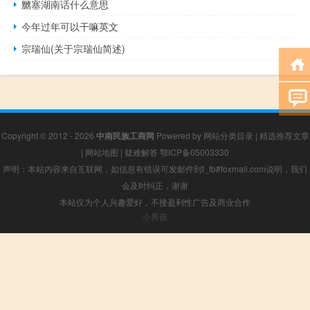
嬲塞湖南话什么意思
今年过年可以干嘛英文
宗瑞仙(关于宗瑞仙简述)
Copyright © 2012 - 2026
中南民族工商网
Powered by
网站分类目录
|
精选推荐文章
|
网站地图
|
疑难解答
鄂ICP备05003330
声明：本站内容来自互联网，如信息有错误可发邮件到f_fb#foxmail.com说明，我们
会及时纠正，谢谢
本站仅为个人兴趣爱好，不接盈利性广告及商业合作
小男孩