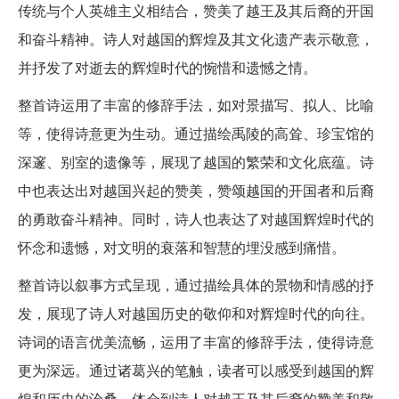
传统与个人英雄主义相结合，赞美了越王及其后裔的开国
和奋斗精神。诗人对越国的辉煌及其文化遗产表示敬意，
并抒发了对逝去的辉煌时代的惋惜和遗憾之情。
整首诗运用了丰富的修辞手法，如对景描写、拟人、比喻
等，使得诗意更为生动。通过描绘禹陵的高耸、珍宝馆的
深邃、别室的遗像等，展现了越国的繁荣和文化底蕴。诗
中也表达出对越国兴起的赞美，赞颂越国的开国者和后裔
的勇敢奋斗精神。同时，诗人也表达了对越国辉煌时代的
怀念和遗憾，对文明的衰落和智慧的埋没感到痛惜。
整首诗以叙事方式呈现，通过描绘具体的景物和情感的抒
发，展现了诗人对越国历史的敬仰和对辉煌时代的向往。
诗词的语言优美流畅，运用了丰富的修辞手法，使得诗意
更为深远。通过诸葛兴的笔触，读者可以感受到越国的辉
煌和历史的沧桑，体会到诗人对越王及其后裔的赞美和敬