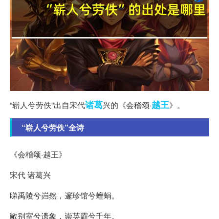
诸葛
越王
“崭人兮劳佚”出自宋代
兴的《会稽颂·
》。
“崭人兮劳佚”全诗
《会稽颂·越王》
宋代 诸葛兴
睇禹陵兮岿然，邃珍馆兮蟺蜎。
敞别室兮遗象，崇英霸兮千年。