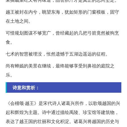
越王被封在内兮，眺望东海，犹如矩形的门窗模板，固守
在土地之间。
可惜规划图谋不够宽广，曾经藏起的几把弓箭竟然被狗烹
食。
七术的智慧被埋没，怅然遗憾于五湖边遥远的征程。
尚有蝉嫣的美景在继续，最终能够享受到鼻祖的庭院之
乐。
诗意和赏析：
《会稽颂·越王》是宋代诗人诸葛兴所作，以歌颂越国的兴
起和辉煌为主题。诗中通过描绘禹陵、珍宝馆等建筑物，
表达了越王国的壮丽和文化积淀。诸葛兴将越国的历史与