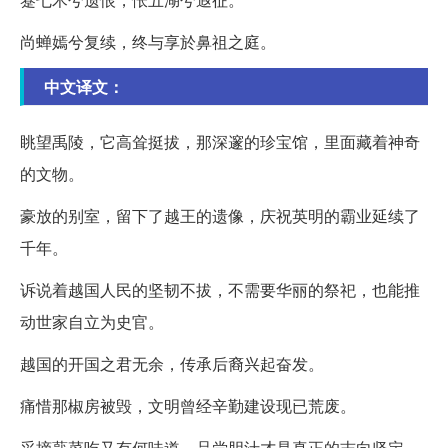
尚蝉嫣兮复续，终与享於鼻祖之庭。
中文译文：
眺望禹陵，它高耸挺拔，那深邃的珍宝馆，里面藏着神奇
的文物。
豪放的别室，留下了越王的遗像，庆祝英明的霸业延续了
千年。
诉说着越国人民的坚韧不拔，不需要华丽的祭祀，也能推
动世家自立为史官。
越国的开国之君无余，传承后裔兴起奋发。
痛惜那椒房被毁，文明曾经辛勤建设现已荒废。
采摘蕺菜吃又有何味道，品尝胆汁才是真正的志向坚定。