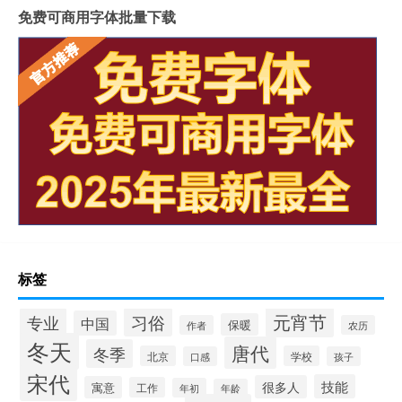
免费可商用字体批量下载
标签
元宵节
专业
习俗
中国
保暖
作者
农历
冬天
唐代
冬季
北京
学校
口感
孩子
宋代
技能
很多人
寓意
工作
年初
年龄