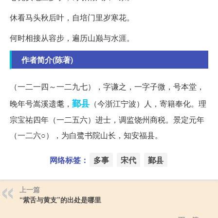
休看马头秋后叶，自培门里岁寒花。
何时相接从容步，遍历山巅与水涯。
作者简介(陈著)
（一二一四～一二九七），字谦之，一字子微，号本堂，
鄞县
晚年号嵩溪遗耄，
（今浙江宁波）人，寄籍奉化。理
宗宝祐四年（一二五六）进士，调监饶州商税。景定元年
（一二六○），为白鹭书院山长，知安福县。
网络标签：
多事
宋代
鄞县
上一篇
“紫舌与黄支”的出处是哪里