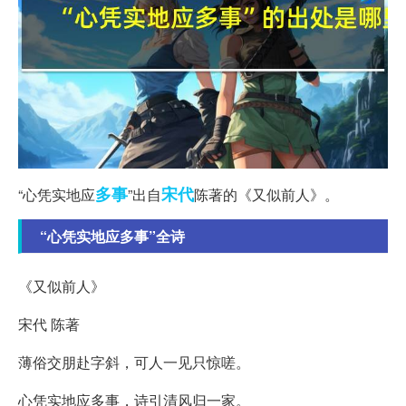
多事
宋代
“心凭实地应
”出自
陈著的《又似前人》。
“心凭实地应多事”全诗
《又似前人》
宋代 陈著
薄俗交朋赴字斜，可人一见只惊嗟。
心凭实地应多事，诗引清风归一家。