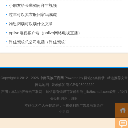
小朋友给长辈如何拜年视频
过年可以卖衣服回家吗属虎
雅思阅读可以读什么文章
pplive电视客户端（pplive网络电视直播）
尚佳驾校总公司电话（尚佳驾校）
Copyright © 2012 - 2026
中南民族工商网
Powered by
网站分类目录
|
精选推荐文章
|
网站地图
|
疑难解答
鄂ICP备05003330
声明：本站内容来自互联网，如信息有错误可发邮件到f_fb#foxmail.com说明，我们
会及时纠正，谢谢
本站仅为个人兴趣爱好，不接盈利性广告及商业合作
小男孩