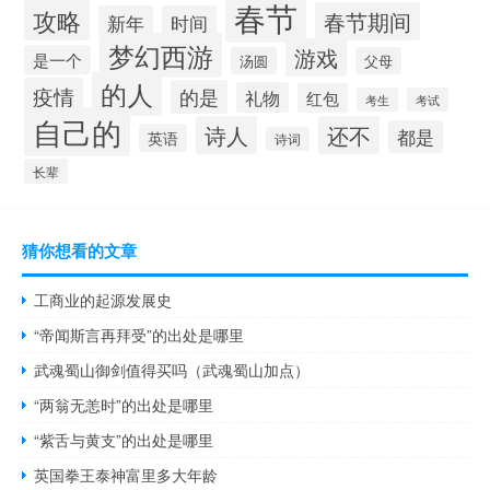
春节
攻略
春节期间
新年
时间
梦幻西游
游戏
是一个
汤圆
父母
的人
疫情
的是
礼物
红包
考生
考试
自己的
诗人
还不
都是
英语
诗词
长辈
猜你想看的文章
工商业的起源发展史
“帝闻斯言再拜受”的出处是哪里
武魂蜀山御剑值得买吗（武魂蜀山加点）
“两翁无恙时”的出处是哪里
“紫舌与黄支”的出处是哪里
英国拳王泰神富里多大年龄