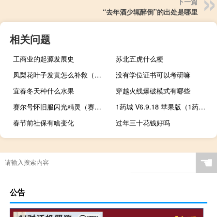
下一篇
“去年酒少辄醉倒”的出处是哪里
相关问题
工商业的起源发展史
苏北五虎什么梗
凤梨花叶子发黄怎么补救（凤梨花叶子发黄）
没有学位证书可以考研嘛
宜春冬天种什么水果
穿越火线爆破模式有哪些
赛尔号怀旧服闪光精灵（赛尔号闪光精灵大派对）
1药城 V6.9.18 苹果版（1药城 V6.9.18 苹果版功能简介）
春节前社保有啥变化
过年三十花钱好吗
☚
公告