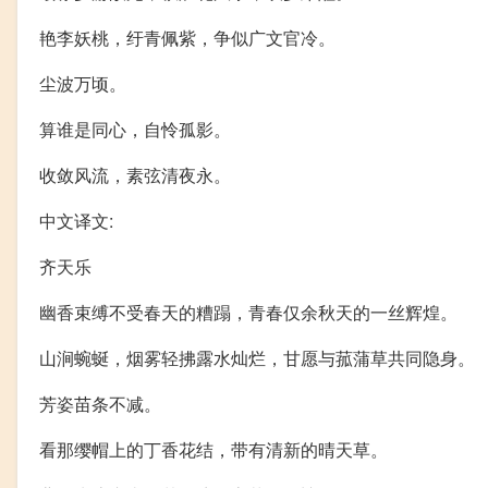
艳李妖桃，纡青佩紫，争似广文官冷。
尘波万顷。
算谁是同心，自怜孤影。
收敛风流，素弦清夜永。
中文译文:
齐天乐
幽香束缚不受春天的糟蹋，青春仅余秋天的一丝辉煌。
山涧蜿蜒，烟雾轻拂露水灿烂，甘愿与菰蒲草共同隐身。
芳姿苗条不减。
看那缨帽上的丁香花结，带有清新的晴天草。