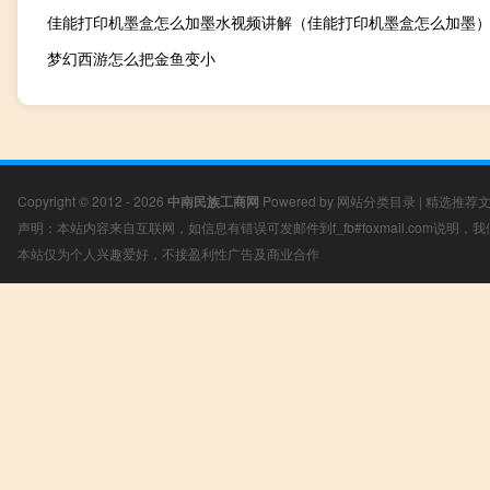
佳能打印机墨盒怎么加墨水视频讲解（佳能打印机墨盒怎么加墨
梦幻西游怎么把金鱼变小
Copyright © 2012 - 2026
中南民族工商网
Powered by
网站分类目录
|
精选推荐
声明：本站内容来自互联网，如信息有错误可发邮件到f_fb#foxmail.com说明
本站仅为个人兴趣爱好，不接盈利性广告及商业合作