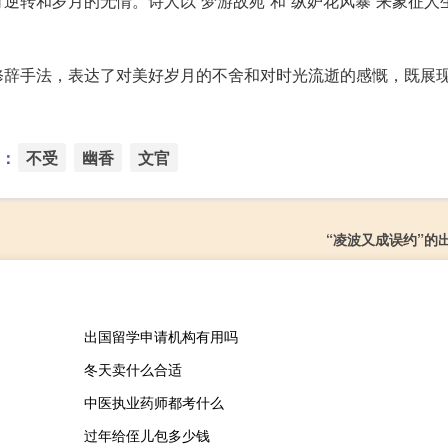
逆转和岁月的无情。诗人以“梦游故苑”和“纵妒花风暴”来象征人
修辞手法，表达了对美好岁月的不舍和对时光流逝的感慨，既展
：
不受
幽香
文官
“凌波又成误约”的
出国留学申请机构有用吗
冬天卖什么合适
中医执业药师都考什么
过年给侄儿包多少钱