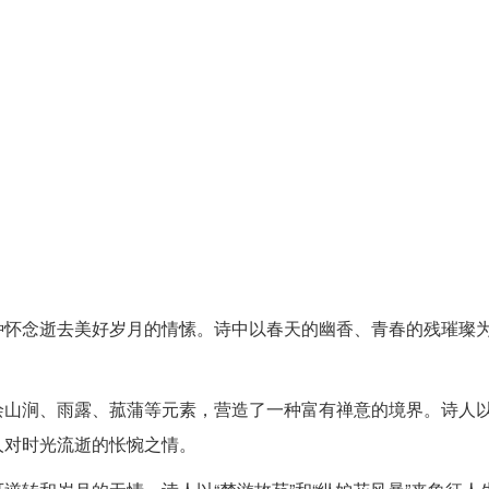
。
种怀念逝去美好岁月的情愫。诗中以春天的幽香、青春的残璀璨
绘山涧、雨露、菰蒲等元素，营造了一种富有禅意的境界。诗人
人对时光流逝的怅惋之情。