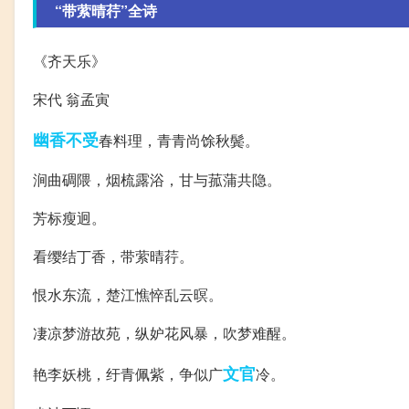
“带萦晴荇”全诗
《齐天乐》
宋代 翁孟寅
幽香
不受
春料理，青青尚馀秋鬓。
涧曲碉隈，烟梳露浴，甘与菰蒲共隐。
芳标瘦迥。
看缨结丁香，带萦晴荇。
恨水东流，楚江憔悴乱云暝。
凄凉梦游故苑，纵妒花风暴，吹梦难醒。
文官
艳李妖桃，纡青佩紫，争似广
冷。