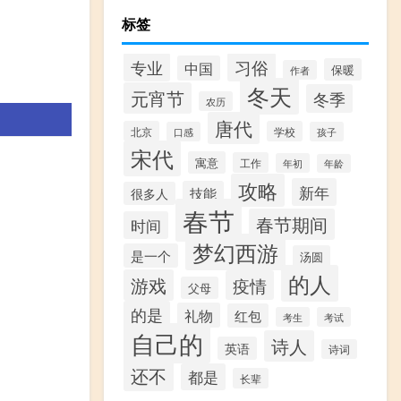
标签
专业
习俗
中国
保暖
作者
冬天
元宵节
冬季
农历
唐代
北京
学校
口感
孩子
宋代
寓意
工作
年初
年龄
攻略
新年
技能
很多人
春节
春节期间
时间
梦幻西游
是一个
汤圆
的人
游戏
疫情
父母
的是
礼物
红包
考生
考试
自己的
诗人
英语
诗词
还不
都是
长辈