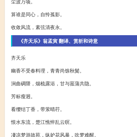
尘波万顷。
算谁是同心，自怜孤影。
收敛风流，素弦清夜永。
《齐天乐》翁孟寅 翻译、赏析和诗意
齐天乐
幽香不受春料理，青青尚馀秋鬓。
涧曲碉隈，烟梳露浴，甘与菰蒲共隐。
芳标瘦迥。
看缨结丁香，带萦晴荇。
恨水东流，楚江憔悴乱云暝。
凄凉梦游故苑，纵妒花风暴，吹梦难醒。