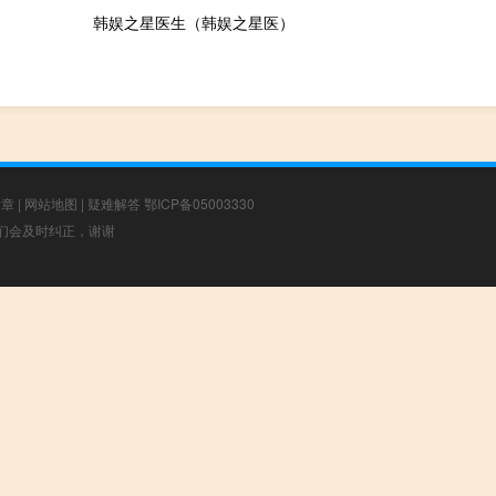
）
韩娱之星医生（韩娱之星医）
文章
|
网站地图
|
疑难解答
鄂ICP备05003330
，我们会及时纠正，谢谢