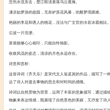
悲伤水流东去，楚江暗淡衰落乌云遮掩。
凄凉如梦游的故园，无奈妒羡花风暴，吹醒梦境困难。
艳丽的李花和诱人的桃花，没法与广文官的冷若冰霜相比
尘波一片浩渺。
算谁能够心心相印，只能自怜独影。
收敛风流的姿态，清凉的月色永远存在。
诗意和赏析:
这首诗词《齐天乐》是宋代文人翁孟寅的作品，描写了一
达了诗人对逝去事物的思念和对时间的感慨。
诗词以自然景物为背景，运用了丰富的意象描写，通过描
物象来表达情感，既展现了自然景色的美丽，又抒发了诗