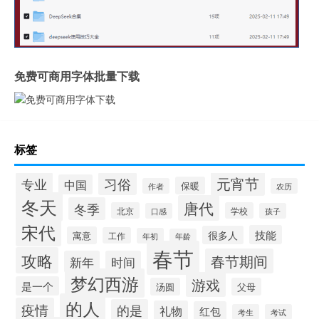
免费可商用字体批量下载
标签
元宵节
专业
习俗
中国
保暖
作者
农历
冬天
唐代
冬季
北京
学校
口感
孩子
宋代
技能
很多人
寓意
工作
年初
年龄
春节
攻略
春节期间
新年
时间
梦幻西游
游戏
是一个
汤圆
父母
的人
疫情
的是
礼物
红包
考生
考试