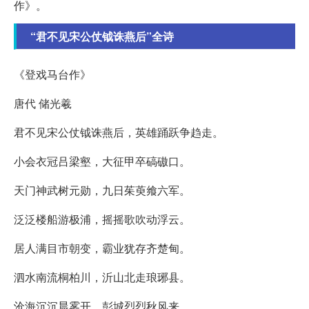
作》。
“君不见宋公仗钺诛燕后”全诗
《登戏马台作》
唐代 储光羲
君不见宋公仗钺诛燕后，英雄踊跃争趋走。
小会衣冠吕梁壑，大征甲卒碻磝口。
天门神武树元勋，九日茱萸飨六军。
泛泛楼船游极浦，摇摇歌吹动浮云。
居人满目市朝变，霸业犹存齐楚甸。
泗水南流桐柏川，沂山北走琅琊县。
沧海沉沉晨雾开，彭城烈烈秋风来。