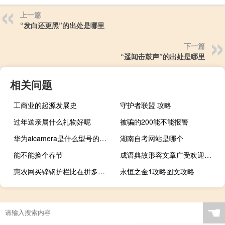
上一篇
“发白还更黑”的出处是哪里
下一篇
“遥闻击鼓声”的出处是哪里
相关问题
工商业的起源发展史
守护者联盟 攻略
过年送亲属什么礼物好呢
被骗的200能不能报警
华为aicamera是什么型号的手机
湖南自考网站是哪个
能不能换个春节
成语典故形容文章广受欢迎（成语典故形容文章广受欢迎）
惠农网买锌钢护栏比在拼多多上买锌钢护栏更好吗 锌钢阳台护栏价格
永恒之金1攻略图文攻略
florence攻略碰撞
☚