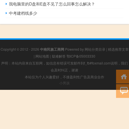
我电脑里的D盘和E盘不见了怎么回事怎么解决？
中考建档线多少
Copyright © 2012 - 2026
中南民族工商网
Powered by
网站分类目录
|
精选推荐文章
|
网站地图
|
疑难解答
鄂ICP备05003330
声明：本站内容来自互联网，如信息有错误可发邮件到f_fb#foxmail.com说明，我们
会及时纠正，谢谢
本站仅为个人兴趣爱好，不接盈利性广告及商业合作
小男孩