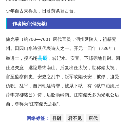
少年自古未得意，日暮萧条登古台。
作者简介(储光羲)
储光羲（约706—763）唐代官员，润州延陵人，祖籍兖
州。田园山水诗派代表诗人之一。开元十四年（726年）
县尉
举进士，授冯翊
，转汜水、安宣、下邽等地县尉。因
仕途失意，遂隐居终南山。后复出任太祝，世称储太祝，
官至监察御史。安史之乱中，叛军攻陷长安，被俘，迫受
伪职。乱平，自归朝廷请罪，被系下狱，有《狱中贻姚张
薛李郑柳诸公》诗，后贬谪岭南。江南储氏多为光羲公后
裔，尊称为“江南储氏之祖”。
网络标签：
县尉
君不见
唐代