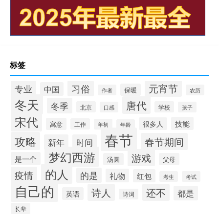
标签
元宵节
专业
习俗
中国
保暖
作者
农历
冬天
唐代
冬季
北京
学校
口感
孩子
宋代
技能
很多人
寓意
工作
年初
年龄
春节
攻略
春节期间
新年
时间
梦幻西游
游戏
是一个
汤圆
父母
的人
疫情
的是
礼物
红包
考生
考试
自己的
诗人
还不
都是
英语
诗词
长辈