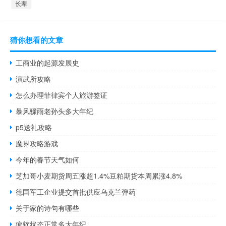
长辈
猜你想看的文章
工商业的起源发展史
演武所攻略
怎么办理菲律宾个人旅游签证
暴风骤雨老孙头多大年纪
p5送礼攻略
魔界攻略游戏
今年的春节天气如何
芝加哥小麦期货周五涨超1.4%豆粕期货本周累涨4.8%
德国军工企业提交首批供应乌克兰弹药
关于家的诗句有哪些
疲软状态正常多大年纪