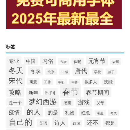
标签
元宵节
专业
习俗
中国
保暖
作者
农历
冬天
唐代
冬季
北京
学校
口感
孩子
宋代
技能
很多人
寓意
工作
年初
年龄
春节
攻略
春节期间
新年
时间
梦幻西游
游戏
是一个
汤圆
父母
的人
疫情
的是
礼物
红包
考生
考试
自己的
诗人
还不
都是
英语
诗词