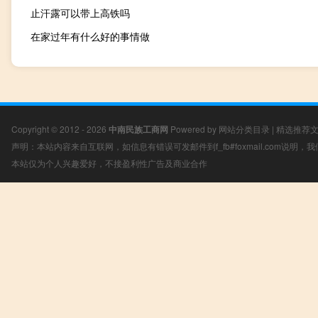
止汗露可以带上高铁吗
在家过年有什么好的事情做
Copyright © 2012 - 2026
中南民族工商网
Powered by
网站分类目录
|
精选推荐
声明：本站内容来自互联网，如信息有错误可发邮件到f_fb#foxmail.com说明
本站仅为个人兴趣爱好，不接盈利性广告及商业合作