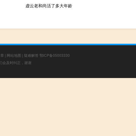
虚云老和尚活了多大年龄
文章
|
网站地图
|
疑难解答
鄂ICP备05003330
，我们会及时纠正，谢谢