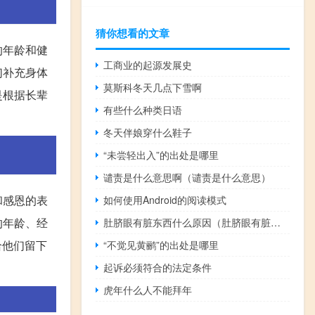
猜你想看的文章
的年龄和健
工商业的起源发展史
们补充身体
莫斯科冬天几点下雪啊
是根据长辈
有些什么种类日语
冬天伴娘穿什么鞋子
“未尝轻出入”的出处是哪里
谴责是什么意思啊（谴责是什么意思）
和感恩的表
如何使用Android的阅读模式
的年龄、经
肚脐眼有脏东西什么原因（肚脐眼有脏东西怎么回事）
给他们留下
“不觉见黄鹂”的出处是哪里
起诉必须符合的法定条件
虎年什么人不能拜年