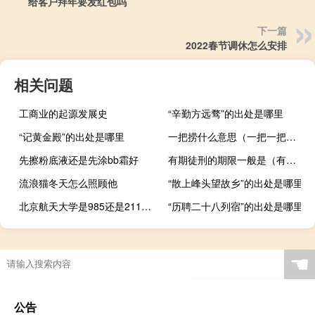
给客户拜年要发红包吗
下一篇
2022春节调休怎么安排
相关问题
工商业的起源发展史
“辛勤方远骛”的出处是哪里
“记黄金殿”的出处是哪里
一把捞什么意思（一把一把捞）
先擦粉底液还是先涂bb霜好
有期徒刑的期限一般是（有期徒刑的期限）
流浪猫冬天怎么照顾他
“散上峰头望故乡”的出处是哪里
北京航天大学是985还是211学校
“历聘二十八列宿”的出处是哪里
☚
公告