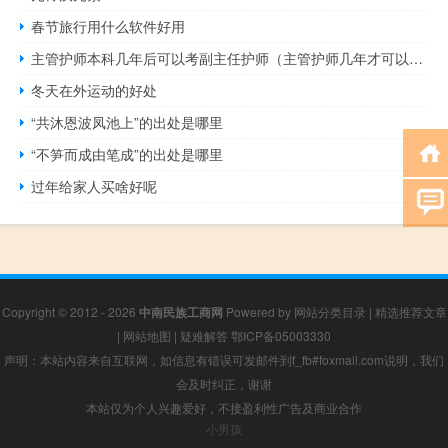
春节旅行用什么软件好用
主管护师本科几年后可以考副主任护师（主管护师几年才可以考副主任护师呢 都需要什么条件 大专可不可以）
冬天在外运动的好处
“共沐恩波凤池上”的出处是哪里
“不笋而成由笔成”的出处是哪里
过年给家人买啥好呢
Copyright © 2012 - 2026
中南民族工商网
Powered by
网站分类目录
|
精选推荐文章
|
网站地图
|
疑难解答
鄂ICP备05003330
声明：本站内容来自互联网，如信息有错误可发邮件到f_fb#foxmail.com说明，我们
会及时纠正，谢谢
本站仅为个人兴趣爱好，不接盈利性广告及商业合作
小男孩