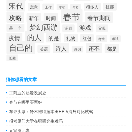
宋代
技能
很多人
寓意
工作
年初
年龄
春节
攻略
春节期间
新年
时间
梦幻西游
游戏
是一个
汤圆
父母
的人
疫情
的是
礼物
红包
考生
考试
自己的
诗人
还不
都是
英语
诗词
长辈
猜你想看的文章
工商业的起源发展史
春节在哪里买票好
车评头条：铃木维特拉本田HR-V海外对比试驾
报考厦门大学在职研究生难吗
元宵汉元素