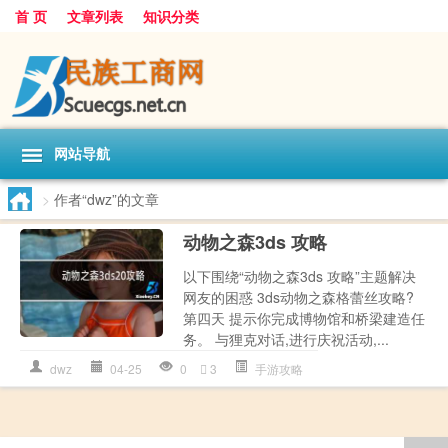
首 页
文章列表
知识分类
网站导航
>
作者“dwz”的文章
动物之森3ds 攻略
以下围绕“动物之森3ds 攻略”主题解决
网友的困惑 3ds动物之森格蕾丝攻略?
第四天 提示你完成博物馆和桥梁建造任
务。 与狸克对话,进行庆祝活动,...
dwz
04-25
0
3
手游攻略