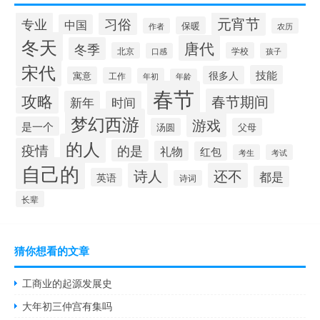
元宵节
专业
习俗
中国
保暖
作者
农历
冬天
唐代
冬季
北京
学校
口感
孩子
宋代
技能
很多人
寓意
工作
年初
年龄
春节
攻略
春节期间
新年
时间
梦幻西游
游戏
是一个
汤圆
父母
的人
疫情
的是
礼物
红包
考生
考试
自己的
诗人
还不
都是
英语
诗词
长辈
猜你想看的文章
工商业的起源发展史
大年初三仲宫有集吗