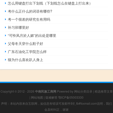
怎么用键盘打出下划线（下划线怎么在键盘上打出来）
考什么正什么的词语有哪些?
考一个很差的研究生有用吗
补习班哪里好
“可怜风月於人媚”的出处是哪里
父母冬天穿什么鞋子好
广东石油化工学院怎么样
猫为什么喜欢趴人身上
Copyright © 2012 - 2026
中南民族工商网
Powered by
网站分类目录
|
精选推荐文章
|
网站地图
|
疑难解答
鄂ICP备05003330
声明：本站内容来自互联网，如信息有错误可发邮件到f_fb#foxmail.com说明，我们
会及时纠正，谢谢