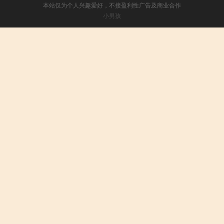
本站仅为个人兴趣爱好，不接盈利性广告及商业合作
小男孩