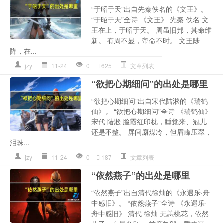
“于昭于天”出自先秦佚名的《文王》。
“于昭于天”全诗 《文王》 先秦 佚名 文
王在上，于昭于天。 周虽旧邦，其命维
新。 有周不显，帝命不时。 文王陟
降，在...
jzy
11-24
0
625
文章列表
“欲把心期细问”的出处是哪里
“欲把心期细问”出自宋代陆淞的《瑞鹤
仙》。 “欲把心期细问”全诗 《瑞鹤仙》
宋代 陆淞 脸霞红印枕，睡觉来、冠儿
还是不整。 屏间麝煤冷，但眉峰压翠，
泪珠...
jzy
11-24
0
187
文章列表
“依然燕子”的出处是哪里
“依然燕子”出自清代徐灿的《永遇乐·舟
中感旧》。 “依然燕子”全诗 《永遇乐·
舟中感旧》 清代 徐灿 无恙桃花，依然