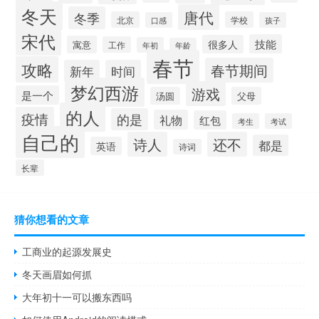
冬天
唐代
冬季
北京
学校
口感
孩子
宋代
技能
很多人
寓意
工作
年初
年龄
春节
攻略
春节期间
新年
时间
梦幻西游
游戏
是一个
汤圆
父母
的人
疫情
的是
礼物
红包
考生
考试
自己的
诗人
还不
都是
英语
诗词
长辈
猜你想看的文章
工商业的起源发展史
冬天画眉如何抓
大年初十一可以搬东西吗