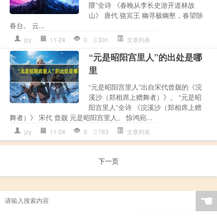
隈”全诗 《春晚从李长史游开道林故
山》 唐代 骆宾王 幽寻极幽壑，春望陟
春台。 云...
jzy
11-24
0
301
文章列表
“元是昭阳宫里人”的出处是哪
里
“元是昭阳宫里人”出自宋代曾觌的《浣
溪沙（郑相席上赠舞者）》。 “元是昭
阳宫里人”全诗 《浣溪沙（郑相席上赠
舞者）》 宋代 曾觌 元是昭阳宫里人。 惊鸿宛...
jzy
11-24
0
763
文章列表
下一页
☚