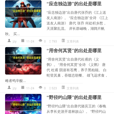
“应念独边游”的出处是哪里
“应念独边游”出自唐代张乔的《江上送
友人南游》。 “应念独边游”全诗 《江上
送友人南游》 唐代 张乔 何处积乡愁，
天涯聚乱流。 岸长群岫晚，湖阔片帆
秋。 买...
jzy
11-24
0
793
文章列表
“用舍何其贤”的出处是哪里
“用舍何其贤”出自唐代杜甫的《义
鹘》。 “用舍何其贤”全诗 《义鹘》 唐
代 杜甫 阴崖有苍鹰，养子黑柏颠。 白
蛇登其巢，吞噬恣朝餐。 雄飞远求食，
雌者鸣辛酸...
jzy
11-24
0
523
文章列表
“野径约山隈”的出处是哪里
“野径约山隈”出自唐代骆宾王的《春晚
从李长史游开道林故山》。 “野径约山