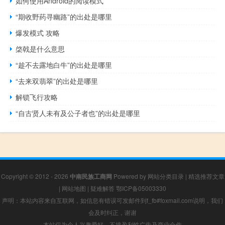
如何使用Android的阅读模式
“期收野药寻幽路”的出处是哪里
爆发模式 攻略
棨戟是什么意思
“趁不去露地白牛”的出处是哪里
“去来双翡翠”的出处是哪里
解锁飞行攻略
“自古贤人未有及公子者也”的出处是哪里
Copyright © 2012 - 2026
中南民族工商网
Powered by
网站分类目录
|
精选推荐文章
|
网站地图
|
疑难解答
鄂ICP备05003330
声明：本站内容来自互联网，如信息有错误可发邮件到f_fb#foxmail.com说明，我们
会及时纠正，谢谢
本站仅为个人兴趣爱好，不接盈利性广告及商业合作