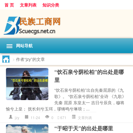
首 页
文章列表
知识分类
网站导航
>
作者“jzy”的文章
“饮石泉兮荫松柏”的出处是哪
里
“饮石泉兮荫松柏”出自先秦屈原的《九
歌》。 “饮石泉兮荫松柏”全诗 《九歌》
先秦 屈原 东皇太一 吉日兮辰良，穆将
愉兮上皇； 抚长剑兮玉珥，璆锵鸣兮琳琅；...
jzy
11-24
0
671
文章列表
“于昭于天”的出处是哪里