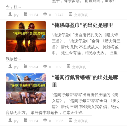
燕子，春景多别。 前度刘郎，重来江
令，往...
jzy
11-24
0
747
文章列表
“掩涕每盈巾”的出处是哪里
“掩涕每盈巾”出自唐代孔氏的《赠夫诗
三首》。 “掩涕每盈巾”全诗 《赠夫诗三
首》 唐代 孔氏 不忿成故人，掩涕每盈
巾。 死生今有隔，相见永无因。 匣里
残妆粉...
jzy
11-24
0
32
文章列表
“遥闻行佩音锵锵”的出处是哪
里
“遥闻行佩音锵锵”出自唐代王琚的《美
女篇》。 “遥闻行佩音锵锵”全诗 《美女
篇》 唐代 王琚 东邻美女实名倡，绝代
容华无比方。 浓纤得中非短长，红素天生谁...
jzy
11-24
0
986
文章列表