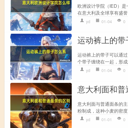
欧洲设计学院（IED）
在意大利及全球享有盛誉。以
yd
01-04
0
运动裤上的带
运动裤上的带子可以通过以
个带子缠绕在一起，形成一
yd
01-04
0
意大利面和普
意大利面与普通面条的主要
粉制成，这种小麦的密度、
yd
01-01
0