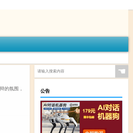
☚
辩的氛围，
公告