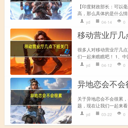
【印度财政部长：可以毫
高，那么具体的是什么情
yd
04-14
0
移动营业厅几
很多人对移动营业厅几点
们一起来瞧瞧吧！ 1、中
yd
04-12
0
异地恋会不会
关于异地恋会不会很累，
题，现在让我们一起来看看
yd
03-22
0