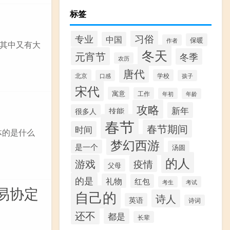
标签
专业
习俗
中国
保暖
作者
其中又有大
冬天
元宵节
冬季
农历
唐代
北京
学校
口感
孩子
宋代
寓意
工作
年初
年龄
攻略
新年
技能
很多人
春节
春节期间
时间
具体的是什么
梦幻西游
是一个
汤圆
的人
游戏
疫情
父母
的是
礼物
红包
考生
考试
易协定
自己的
诗人
英语
诗词
还不
都是
长辈