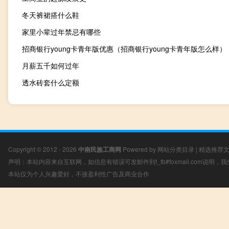
冬天裤裙搭什么鞋
家里小辈过年禁忌有哪些
招商银行young卡青年版优惠（招商银行young卡青年版怎么样）
月薪五千如何过年
透水砖套什么定额
Copyright © 2012 - 2026
中南民族工商网
Powered by
网站分类目录
|
精选推荐
声明：本站内容来自互联网，如信息有错误可发邮件到f_fb#foxmail.com说明
本站仅为个人兴趣爱好，不接盈利性广告及商业合作