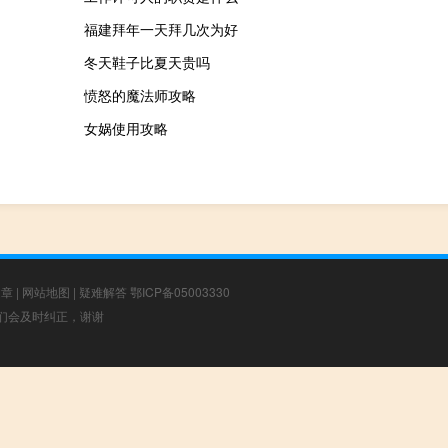
福建拜年一天拜几次为好
冬天鞋子比夏天贵吗
愤怒的魔法师攻略
女娲使用攻略
文章
|
网站地图
|
疑难解答
鄂ICP备05003330
，我们会及时纠正，谢谢