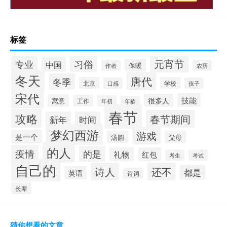
标签
元宵节
专业
习俗
中国
保暖
作者
农历
冬天
唐代
冬季
北京
学校
口感
孩子
宋代
技能
很多人
寓意
工作
年初
年龄
春节
攻略
春节期间
新年
时间
梦幻西游
游戏
是一个
汤圆
父母
的人
疫情
的是
礼物
红包
考生
考试
自己的
诗人
还不
都是
英语
诗词
长辈
猜你想看的文章