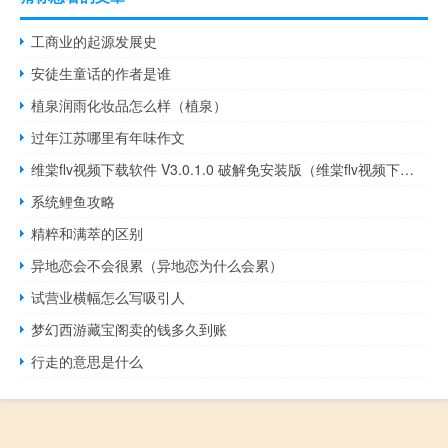
工商业的起源发展史
安徒生童话的作者是谁
植泉润雨化妆品怎么样（植泉）
过年江苏哪里有年味作文
维棠flv视频下载软件 V3.0.1.0 破解免安装版（维棠flv视频下载软件 V3.0.1.0 破解免安装版功能简介）
系统鲤鱼攻略
精粹和满萃的区别
异地恋会不会很累（异地恋为什么会累）
试营业横幅怎么写吸引人
梦幻西游藏宝阁卖的钱多久到账
行走的意思是什么