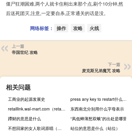
僵尸狂潮困难,两个人就卡住刚出来那个点,刷个10分钟,然
后送死团灭,注意,一定要自杀,正常通关的话是没。
网络标签：
操作
攻略
火线
上一篇
帝国世纪 攻略
下一篇
麦克斯兄弟魔咒 攻略
相关问题
工商业的起源发展史
press any key to restart什么意思（press any key to restart）
retaillink.wal-mart.com（retaillink wal mart com）
东西南北分别用什么字母表示
蹛财的意思是什么
“凤低蝉薄愁双蛾”的出处是哪里
不想回家的女人歌词原唱（不想回家的女人）
站位的意思是什么（站位）