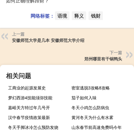
如何正确理解蹛财？
网络标签：
语境
释义
钱财
上一篇
安徽师范大学是几本 安徽师范大学介绍
下一篇
郑州哪里有干锅鸭头
相关问题
工商业的起源发展史
密室逃脱3攻略8攻略
梦幻西游4技能须弥技能
茄子如何入味
嘉峪关方特过年几号开
冬天小鸡怎么防病虫
汉中春节疫情政策最新
黄河冬天为什么有水雾
冬天手脚冰冷怎么预防发烧
山东春节前高速免费吗今年