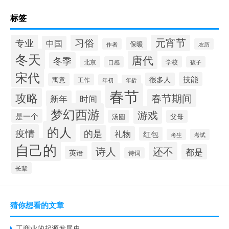
标签
元宵节
专业
习俗
中国
保暖
作者
农历
冬天
唐代
冬季
北京
学校
口感
孩子
宋代
技能
很多人
寓意
工作
年初
年龄
春节
攻略
春节期间
新年
时间
梦幻西游
游戏
是一个
汤圆
父母
的人
疫情
的是
礼物
红包
考生
考试
自己的
诗人
还不
都是
英语
诗词
长辈
猜你想看的文章
工商业的起源发展史