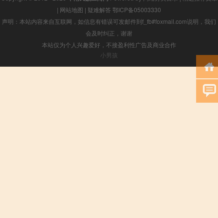
|
网站地图
|
疑难解答
鄂ICP备05003330
声明：本站内容来自互联网，如信息有错误可发邮件到f_fb#foxmail.com说明，我们
会及时纠正，谢谢
本站仅为个人兴趣爱好，不接盈利性广告及商业合作
小男孩