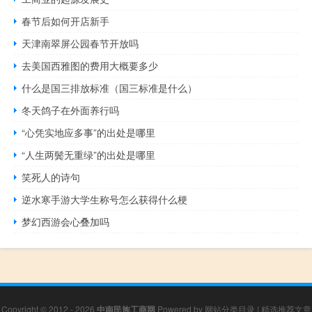
春节后如何开店新手
天津南翠屏公园春节开放吗
去美国西雅图的费用大概要多少
什么是国三排放标准（国三标准是什么）
冬天鸽子在外面养行吗
“心凭实地应多事”的出处是哪里
“人生两鬓无重绿”的出处是哪里
笑死人的诗句
逆水寒手游大学生称号怎么获得什么梗
梦幻西游会心叠加吗
Copyright © 2012 - 2026
中南民族工商网
Powered by
网站分类目录
|
精选推荐文章