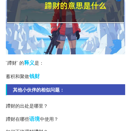
释义
`蹛财` 的
是：
钱财
蓄积和聚敛
其他小伙伴的相似问题：
蹛财的出处是哪里？
语境
蹛财在哪些
中使用？