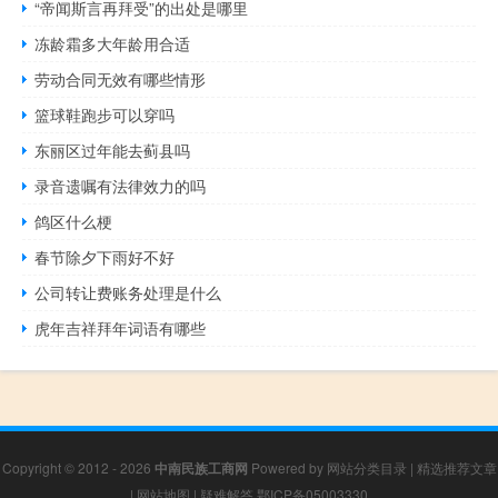
“帝闻斯言再拜受”的出处是哪里
冻龄霜多大年龄用合适
劳动合同无效有哪些情形
篮球鞋跑步可以穿吗
东丽区过年能去蓟县吗
录音遗嘱有法律效力的吗
鸽区什么梗
春节除夕下雨好不好
公司转让费账务处理是什么
虎年吉祥拜年词语有哪些
Copyright © 2012 - 2026
中南民族工商网
Powered by
网站分类目录
|
精选推荐文章
|
网站地图
|
疑难解答
鄂ICP备05003330