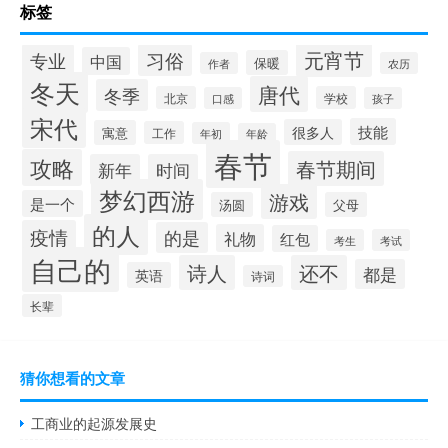
标签
元宵节
专业
习俗
中国
保暖
作者
农历
冬天
唐代
冬季
北京
学校
口感
孩子
宋代
技能
很多人
寓意
工作
年初
年龄
春节
攻略
春节期间
新年
时间
梦幻西游
游戏
是一个
汤圆
父母
的人
疫情
的是
礼物
红包
考生
考试
自己的
诗人
还不
都是
英语
诗词
长辈
猜你想看的文章
工商业的起源发展史