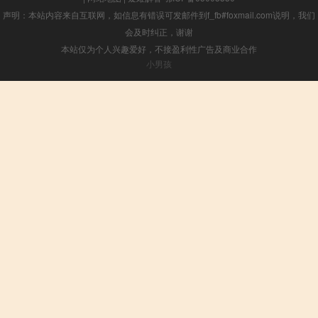
声明：本站内容来自互联网，如信息有错误可发邮件到f_fb#foxmail.com说明，我们
会及时纠正，谢谢
本站仅为个人兴趣爱好，不接盈利性广告及商业合作
小男孩