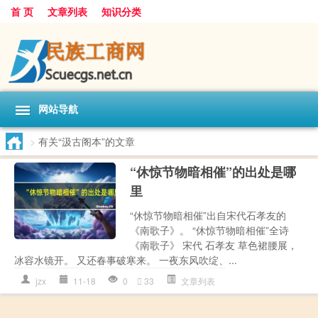
首 页
文章列表
知识分类
网站导航
>
有关“汲古阁本”的文章
“休惊节物暗相催”的出处是哪
里
“休惊节物暗相催”出自宋代石孝友的
《南歌子》。 “休惊节物暗相催”全诗
《南歌子》 宋代 石孝友 草色裙腰展，
冰容水镜开。 又还春事破寒来。 一夜东风吹绽、...
jzx
11-18
0
33
文章列表