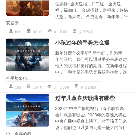
佳选择: 金虎送福，开门红，金虎送
福，福满门。 金虎招财，送福来，烦恼
忧愁，随风去。 金虎闹春，新年来，平
安健康，...
hnb
02-10
0
69
文章列表
小孩过年的手势怎么摆
新年好摆什么手势? 新年好，作为新一
年的开始，我们可以通过手势来表达对
他人的祝福和美好的期待。在新年过程
中，一种常见的手势是将双手抱拳，这
个手势象征...
xhg
02-10
0
668
春节2024
过年儿童喜庆歌曲有哪些
2023年中央广播电视台《春节联欢晚
会》歌曲有哪些- 2023年的春晚又将在
中央广播电视台上演了。对于孩子们来
说，他们也可以参与到这一盛大的节目
中。今年的春...