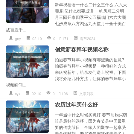
新年祝福语一什么二什么三什么.六六大
顺.到亿什么都要成语 一帆风顺二分明
月三阳开泰四季平安五福临门六六大顺
七步成章八方鸿运九天揽月十全十美百
战百胜千...
gny
02-10
0
171
春节2024
创意新春拜年视频名称
拍摄春节拜年小视频有哪些新的创意?
拍摄春节拜年小视频是一种很好的方式
来庆祝新年，给亲友们送上祝福。下面
我将介绍几种方法，让你的春节拜年小
视频瞬间...
cyx
02-10
0
196
文章列表
农历过年买什么好
一年当中什么时候买碗好 春节前购买碗
筷是最好的选择，因为春节是中国最重
要的传统节日，全家人团聚在一起享受
美食的时刻。购买双份碗筷代表着多人