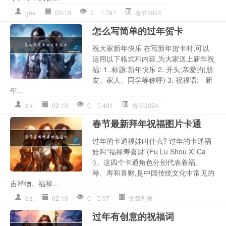
gne
02-10
0
797
春节2024
怎么写简单的过年贺卡
祝大家新年快乐 在写新年贺卡时,可以
运用以下格式和内容,为大家送上新年祝
福: 1. 标题:新年快乐 2. 开头:亲爱的(朋
友、家人、同学等称呼) 3. 祝福语: - 新
年...
zlx
02-10
0
401
春节2024
春节最新拜年祝福图片卡通
过年的卡通福娃叫什么? 过年的卡通福
娃叫“福禄寿喜财”(Fu Lu Shou Xi Ca
i)。这四个卡通角色分别代表着福、
禄、寿和喜财,是中国传统文化中常见的
吉祥物。福禄...
cjz
02-10
0
97
文章列表
过年有创意的祝福词