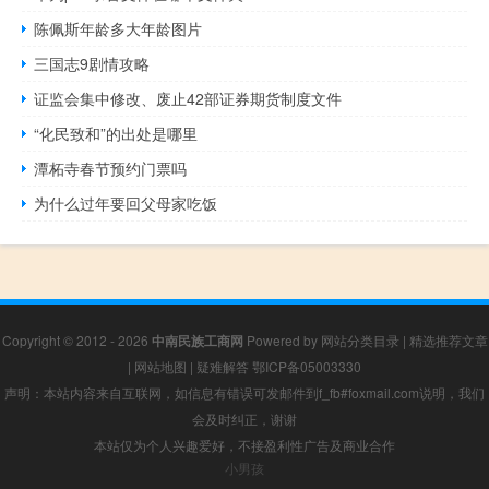
陈佩斯年龄多大年龄图片
三国志9剧情攻略
证监会集中修改、废止42部证券期货制度文件
“化民致和”的出处是哪里
潭柘寺春节预约门票吗
为什么过年要回父母家吃饭
Copyright © 2012 - 2026
中南民族工商网
Powered by
网站分类目录
|
精选推荐文章
|
网站地图
|
疑难解答
鄂ICP备05003330
声明：本站内容来自互联网，如信息有错误可发邮件到f_fb#foxmail.com说明，我们
会及时纠正，谢谢
本站仅为个人兴趣爱好，不接盈利性广告及商业合作
小男孩