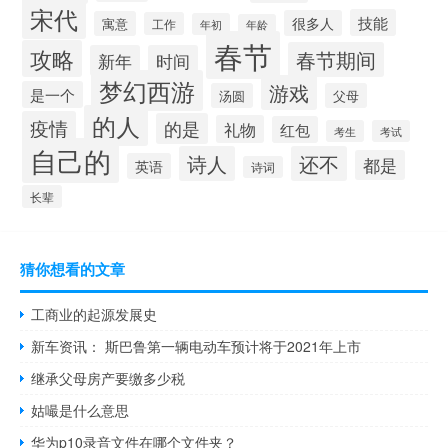
宋代
技能
很多人
寓意
工作
年初
年龄
春节
攻略
春节期间
新年
时间
梦幻西游
游戏
是一个
汤圆
父母
的人
疫情
的是
礼物
红包
考生
考试
自己的
诗人
还不
都是
英语
诗词
长辈
猜你想看的文章
工商业的起源发展史
新车资讯： 斯巴鲁第一辆电动车预计将于2021年上市
继承父母房产要缴多少税
姑嘬是什么意思
华为p10录音文件在哪个文件夹？