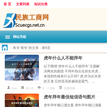
首 页
文章列表
知识分类
网站导航
>
有关“新年”的文章
- 第5页
虎年什么人不能拜年
以下围绕“虎年什么人不能拜年”主题解
决网友的困惑 不同年份出生的生肖虎，
表现和性格有什么不同? 虎,作为出肖里
的王者,它的至高权威就是霸气、...
hns
02-10
0
268
文章列表
虎年拜年最佳短信语句图片
虎年拜年顺口溜文案 虎年拜年顺口溜最