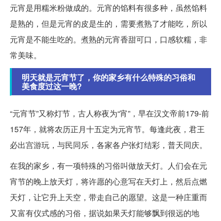
元宵是用糯米粉做成的。元宵的馅料有很多种，虽然馅料
是熟的，但是元宵的皮是生的，需要煮熟了才能吃，所以
元宵是不能生吃的。煮熟的元宵香甜可口，口感软糯，非
常美味。
明天就是元宵节了，你的家乡有什么特殊的习俗和
美食度过这一晚?
“元宵节”又称灯节，古人称夜为“宵”，早在汉文帝前179-前
157年，就将农历正月十五定为元宵节。每逢此夜，君王
必出宫游玩，与民同乐，各家各户张灯结彩，普天同庆。
在我的家乡，有一项特殊的习俗叫做放天灯。人们会在元
宵节的晚上放天灯，将许愿的心意写在天灯上，然后点燃
天灯，让它升上天空，带走自己的愿望。这是一种庄重而
又富有仪式感的习俗，据说如果天灯能够飘到很远的地