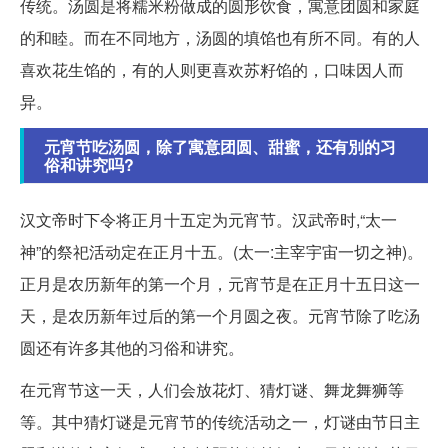
传统。汤圆是将糯米粉做成的圆形饮食，寓意团圆和家庭
的和睦。而在不同地方，汤圆的填馅也有所不同。有的人
喜欢花生馅的，有的人则更喜欢苏籽馅的，口味因人而
异。
元宵节吃汤圆，除了寓意团圆、甜蜜，还有別的习
俗和讲究吗?
汉文帝时下令将正月十五定为元宵节。汉武帝时,“太一
神”的祭祀活动定在正月十五。(太一:主宰宇宙一切之神)。
正月是农历新年的第一个月，元宵节是在正月十五日这一
天，是农历新年过后的第一个月圆之夜。元宵节除了吃汤
圆还有许多其他的习俗和讲究。
在元宵节这一天，人们会放花灯、猜灯谜、舞龙舞狮等
等。其中猜灯谜是元宵节的传统活动之一，灯谜由节日主