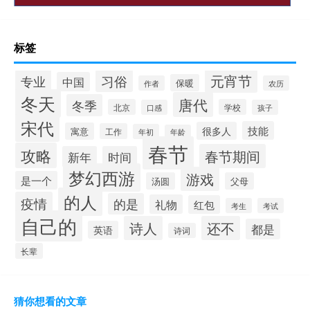
标签
元宵节
专业
习俗
中国
保暖
作者
农历
冬天
唐代
冬季
北京
学校
口感
孩子
宋代
技能
很多人
寓意
工作
年初
年龄
春节
攻略
春节期间
新年
时间
梦幻西游
游戏
是一个
汤圆
父母
的人
疫情
的是
礼物
红包
考生
考试
自己的
诗人
还不
都是
英语
诗词
长辈
猜你想看的文章