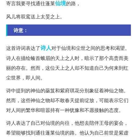
仙境
寄言我要寻找通往蓬莱
的路，
风儿将双鸾送上太旻之上。
诗意：
诗人
这首诗词表达了
对于仙境和尘世之间的思考和渴望。
诗人在描绘螓首蛾眉的天上之人时，暗示了那个高贵而美
丽的存在。然而，这位天上之人却不知道自己为何来到红
尘世界，即人间。
诗中提到的神仙的蘂笈和紫府琪花分别象征着神仙之物。
然而，这些神仙之物却不敢春天提前绽放，可能表示它们
对人间的繁华和喧嚣持有一种犹豫和不愿接触的态度。
诗人表达了自己对仙境的向往，他想去陪伴王母的宴会，
希望能够找到通往蓬莱仙境的路。他认为自己前世是紫虚