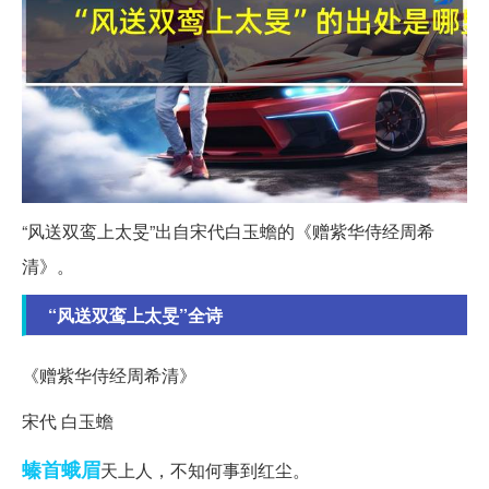
“风送双鸾上太旻”出自宋代白玉蟾的《赠紫华侍经周希
清》。
“风送双鸾上太旻”全诗
《赠紫华侍经周希清》
宋代 白玉蟾
螓首蛾眉
天上人，不知何事到红尘。