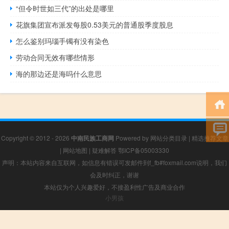
“但令时世如三代”的出处是哪里
花旗集团宣布派发每股0.53美元的普通股季度股息
怎么鉴别玛瑙手镯有没有染色
劳动合同无效有哪些情形
海的那边还是海吗什么意思
Copyright © 2012 - 2026
中南民族工商网
Powered by
网站分类目录
|
精选推荐文章
|
网站地图
|
疑难解答
鄂ICP备05003330
声明：本站内容来自互联网，如信息有错误可发邮件到f_fb#foxmail.com说明，我们
会及时纠正，谢谢
本站仅为个人兴趣爱好，不接盈利性广告及商业合作
小男孩