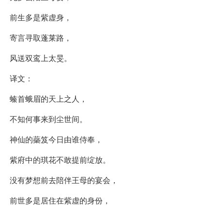
前生多是紫虚身，
寄言寻取蓬莱路，
风送双鸾上太旻。
译文：
螓首蛾眉的天上之人，
不知何事来到尘世间。
神仙的蘂笈今日由谁侍奉，
紫府中的琪花不敢提前绽放。
没有梦想前去陪伴王母的宴会，
前世多是居住在紫虚的身份，