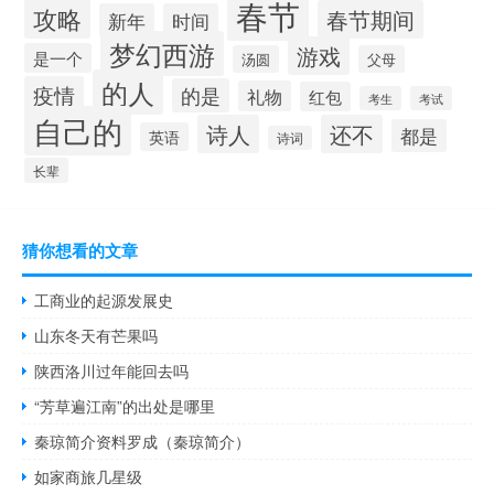
春节
攻略
春节期间
新年
时间
梦幻西游
游戏
是一个
汤圆
父母
的人
疫情
的是
礼物
红包
考生
考试
自己的
诗人
还不
都是
英语
诗词
长辈
猜你想看的文章
工商业的起源发展史
山东冬天有芒果吗
陕西洛川过年能回去吗
“芳草遍江南”的出处是哪里
秦琼简介资料罗成（秦琼简介）
如家商旅几星级