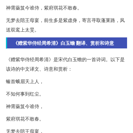
神霄蘂笈今谁侍，紫府琪花不敢春。
无梦去陪王母宴，前生多是紫虚身，寄言寻取蓬莱路，风
送双鸾上太旻。
《赠紫华侍经周希清》白玉蟾 翻译、赏析和诗意
《赠紫华侍经周希清》是宋代白玉蟾的一首诗词。以下是
该诗的中文译文、诗意和赏析：
螓首蛾眉天上人，
不知何事到红尘。
神霄蘂笈今谁侍，
紫府琪花不敢春。
无梦去陪王母宴，