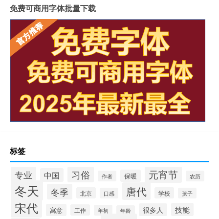
免费可商用字体批量下载
标签
元宵节
专业
习俗
中国
保暖
作者
农历
冬天
唐代
冬季
北京
学校
口感
孩子
宋代
技能
很多人
寓意
工作
年初
年龄