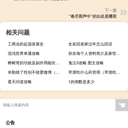
下一篇
“春尽雨声中”的出处是哪里
相关问题
工商业的起源发展史
女友回老家过年怎么回话
混沌世界单通攻略
孙东海个人资料简介及家世（Ahmaogak Sweeney简介）
桦树茸的功效及副作用能长期喝吗?树（桦树茸的功效及副作用）
鬼泣3攻略 图文攻略
米勒错了性别不错爱微博（米勒错了性别不错爱）
早泄吃什么药管用（早泄吃什么）
遮天问道攻略
1的倒数是多少
空调需要加什么
☚
公告