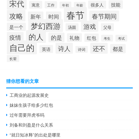
宋代
技能
很多人
寓意
工作
年初
年龄
春节
攻略
春节期间
新年
时间
梦幻西游
游戏
是一个
汤圆
父母
的人
疫情
的是
礼物
红包
考生
考试
自己的
诗人
还不
都是
英语
诗词
长辈
猜你想看的文章
工商业的起源发展史
妹妹生孩子给多少红包
过年需要拜虎爷吗
刘备和刘盈是什么关系
“就日知冰释”的出处是哪里