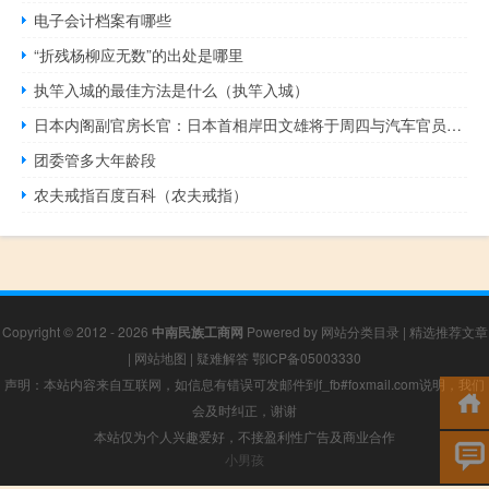
电子会计档案有哪些
“折残杨柳应无数”的出处是哪里
执竿入城的最佳方法是什么（执竿入城）
日本内阁副官房长官：日本首相岸田文雄将于周四与汽车官员会面讨论工资增长问题
团委管多大年龄段
农夫戒指百度百科（农夫戒指）
Copyright © 2012 - 2026
中南民族工商网
Powered by
网站分类目录
|
精选推荐文章
|
网站地图
|
疑难解答
鄂ICP备05003330
声明：本站内容来自互联网，如信息有错误可发邮件到f_fb#foxmail.com说明，我们
会及时纠正，谢谢
本站仅为个人兴趣爱好，不接盈利性广告及商业合作
小男孩