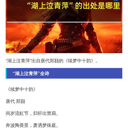
“湖上泣青萍”出自唐代郑颢的《续梦中十韵》。
“湖上泣青萍”全诗
《续梦中十韵》
唐代 郑颢
间岁流虹节，归轩出禁扃。
奔波陶畏景，萧洒梦殊庭。