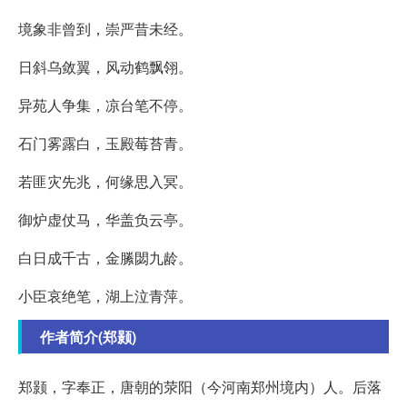
境象非曾到，崇严昔未经。
日斜乌敛翼，风动鹤飘翎。
异苑人争集，凉台笔不停。
石门雾露白，玉殿莓苔青。
若匪灾先兆，何缘思入冥。
御炉虚仗马，华盖负云亭。
白日成千古，金縢閟九龄。
小臣哀绝笔，湖上泣青萍。
作者简介(郑颢)
郑颢，字奉正，唐朝的荥阳（今河南郑州境内）人。后落