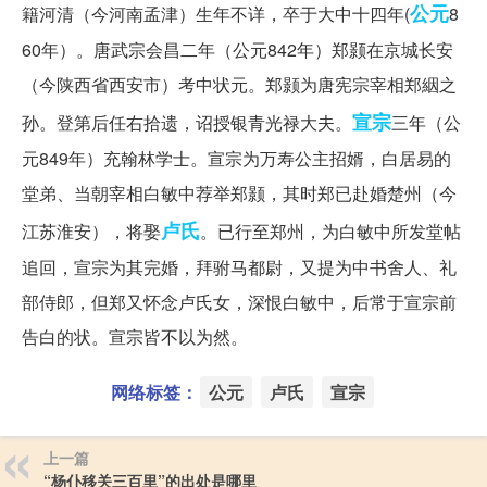
公元
籍河清（今河南孟津）生年不详，卒于大中十四年(
8
60年）。唐武宗会昌二年（公元842年）郑颢在京城长安
（今陕西省西安市）考中状元。郑颢为唐宪宗宰相郑絪之
宣宗
孙。登第后任右拾遗，诏授银青光禄大夫。
三年（公
元849年）充翰林学士。宣宗为万寿公主招婿，白居易的
堂弟、当朝宰相白敏中荐举郑颢，其时郑已赴婚楚州（今
卢氏
江苏淮安），将娶
。已行至郑州，为白敏中所发堂帖
追回，宣宗为其完婚，拜驸马都尉，又提为中书舍人、礼
部侍郎，但郑又怀念卢氏女，深恨白敏中，后常于宣宗前
告白的状。宣宗皆不以为然。
网络标签：
公元
卢氏
宣宗
上一篇
“杨仆移关三百里”的出处是哪里