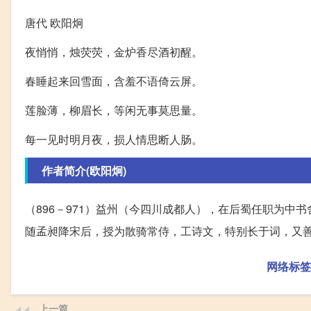
唐代 欧阳炯
夜悄悄，烛荧荧，金炉香尽酒初醒。
春睡起来回雪面，含羞不语倚云屏。
莲脸薄，柳眉长，等闲无事莫思量。
每一见时明月夜，损人情思断人肠。
作者简介(欧阳炯)
（896－971）益州（今四川成都人），在后蜀任职为
随孟昶降宋后，授为散骑常侍，工诗文，特别长于词，又
网络标签
上一篇