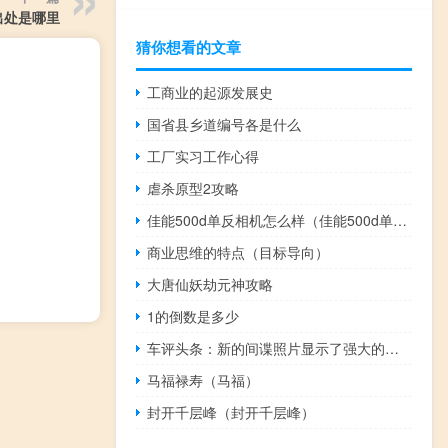
出处是哪里
猜你想看的文章
工商业的起源发展史
国省县乡道编号各是什么
工厂实习工作心得
虐杀原型2攻略
佳能500d单反相机怎么样（佳能500d单反相机）
商业思维的特点（目标导向）
大唐仙妖劫元神攻略
1的倒数是多少
车评头条：新的间谍照片显示了强大的红旗L5豪华轿车
马福禄寿（马福）
封开千层峰（封开千层峰）