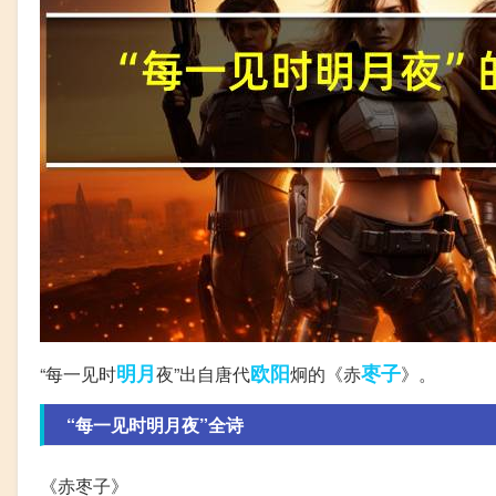
明月
欧阳
枣子
“每一见时
夜”出自唐代
炯的《赤
》。
“每一见时明月夜”全诗
《赤枣子》