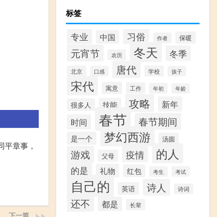
标签
专业
习俗
中国
保暖
作者
冬天
元宵节
冬季
农历
唐代
北京
学校
口感
孩子
宋代
寓意
工作
年初
年龄
攻略
新年
技能
很多人
春节
春节期间
时间
梦幻西游
是一个
汤圆
同平章事，
的人
游戏
疫情
父母
的是
礼物
红包
考生
考试
自己的
诗人
英语
诗词
还不
都是
长辈
下一篇