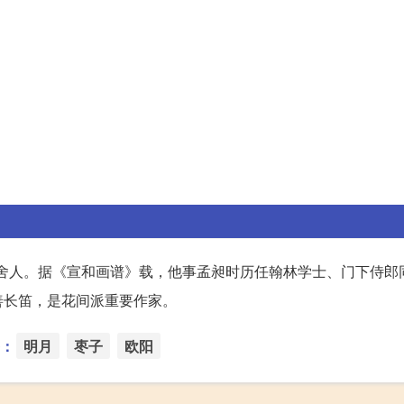
中书舍人。据《宣和画谱》载，他事孟昶时历任翰林学士、门下侍郎
善长笛，是花间派重要作家。
：
明月
枣子
欧阳