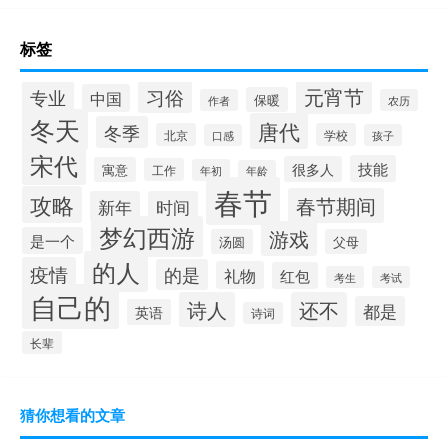
标签
元宵节
专业
习俗
中国
保暖
作者
农历
冬天
唐代
冬季
北京
学校
口感
孩子
宋代
技能
很多人
寓意
工作
年初
年龄
春节
攻略
春节期间
新年
时间
梦幻西游
游戏
是一个
汤圆
父母
的人
疫情
的是
礼物
红包
考生
考试
自己的
诗人
还不
都是
英语
诗词
长辈
猜你想看的文章