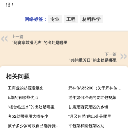
很！
网络标签：
专业
工程
材料科学
上一篇
“到窗寒鼓湿无声”的出处是哪里
下一篇
“共约重芳日”的出处是哪里
相关问题
工商业的起源发展史
邪神传说5200（关于邪神传说5200的介绍）
E单配有哪些优点
过年如何准确的要红包视频
“楼台临远水”的出处是哪里
甘肃定西安定区的乡镇
考b2驾照费用大概多少
“月又何愁”的出处是哪里
孩子多少岁可以自己选择抚养权
平包菜和圆包菜区别