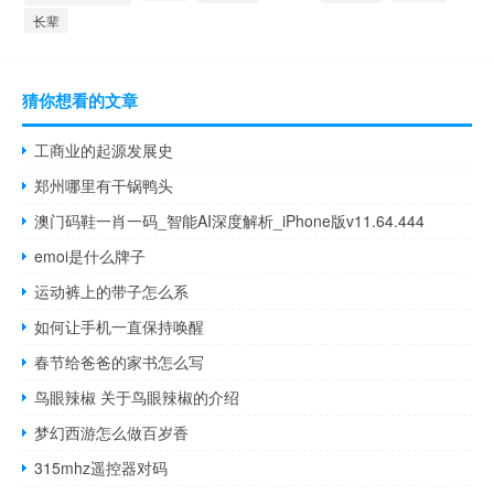
长辈
猜你想看的文章
工商业的起源发展史
郑州哪里有干锅鸭头
澳门码鞋一肖一码_智能AI深度解析_iPhone版v11.64.444
emoi是什么牌子
运动裤上的带子怎么系
如何让手机一直保持唤醒
春节给爸爸的家书怎么写
鸟眼辣椒 关于鸟眼辣椒的介绍
梦幻西游怎么做百岁香
315mhz遥控器对码