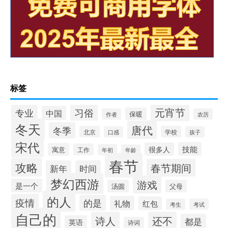
标签
元宵节
专业
习俗
中国
保暖
作者
农历
冬天
唐代
冬季
北京
学校
口感
孩子
宋代
技能
很多人
寓意
工作
年初
年龄
春节
攻略
春节期间
新年
时间
梦幻西游
游戏
是一个
汤圆
父母
的人
疫情
的是
礼物
红包
考生
考试
自己的
诗人
还不
都是
英语
诗词