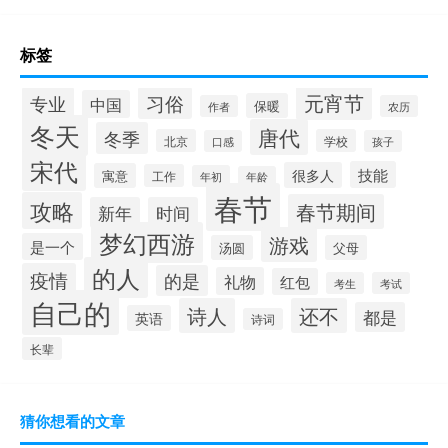
标签
元宵节
专业
习俗
中国
保暖
作者
农历
冬天
唐代
冬季
北京
学校
口感
孩子
宋代
技能
很多人
寓意
工作
年初
年龄
春节
攻略
春节期间
新年
时间
梦幻西游
游戏
是一个
汤圆
父母
的人
疫情
的是
礼物
红包
考生
考试
自己的
诗人
还不
都是
英语
诗词
长辈
猜你想看的文章