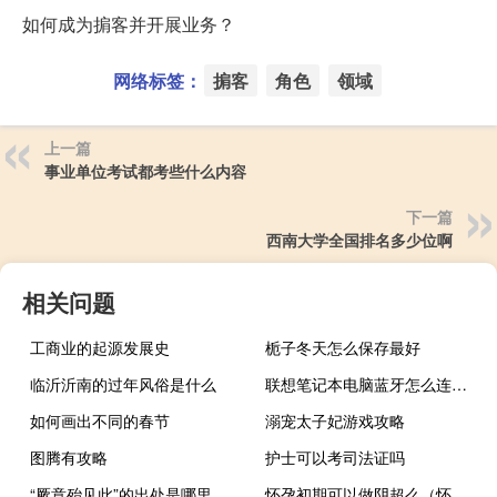
如何成为掮客并开展业务？
网络标签：
掮客
角色
领域
上一篇
事业单位考试都考些什么内容
下一篇
西南大学全国排名多少位啊
相关问题
工商业的起源发展史
栀子冬天怎么保存最好
临沂沂南的过年风俗是什么
联想笔记本电脑蓝牙怎么连接手机（联想笔记本电脑蓝牙怎么开启）
如何画出不同的春节
溺宠太子妃游戏攻略
图腾有攻略
护士可以考司法证吗
“厥意殆见此”的出处是哪里
怀孕初期可以做阴超么（怀孕初期能不能做阴超）