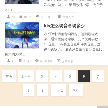
和模范中学。 2. 泗阳致远中学 - 成立于
2001...
sy
01-11
0
335
文章列表
ktv怎么调音各调多少
在KTV中调整音响设备以达到最佳效
果，通常需要考虑以下几个关键参数：
1. 音量 ： 调整主音量和伴奏音量，达
到平衡状态。 麦克风音量与音乐音量比
例大约为60...
kt
01-11
0
888
文章列表
首页
上一页
3
4
5
6
7
8
9
下一页
尾页