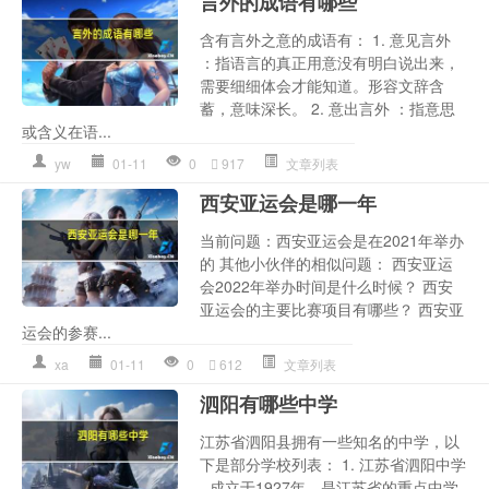
言外的成语有哪些
含有言外之意的成语有： 1. 意见言外
：指语言的真正用意没有明白说出来，
需要细细体会才能知道。形容文辞含
蓄，意味深长。 2. 意出言外 ：指意思
或含义在语...
yw
01-11
0
917
文章列表
西安亚运会是哪一年
当前问题：西安亚运会是在2021年举办
的 其他小伙伴的相似问题： 西安亚运
会2022年举办时间是什么时候？ 西安
亚运会的主要比赛项目有哪些？ 西安亚
运会的参赛...
xa
01-11
0
612
文章列表
泗阳有哪些中学
江苏省泗阳县拥有一些知名的中学，以
下是部分学校列表： 1. 江苏省泗阳中学
- 成立于1927年，是江苏省的重点中学