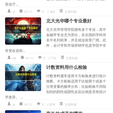
营业厅...
zl
01-11
0
364
文章列表
北大光华哪个专业最好
北大光华管理学院拥有多个专业，其中
金融学专业尤为突出，在全国的学科排
名中名列前茅，并且就业前景广阔。此
外，会计学和市场营销学也是学院中非
常受欢迎和...
bd
01-11
0
774
文章列表
计数资料用什么检验
计数资料通常使用卡方检验来进行统计
推断。卡方检验适用于比较两个或多个
分类变量的频率分布，比如检验不同组
别间的阳性或阴性反应比例是否有统计
学差异。 ...
js
01-11
0
876
文章列表