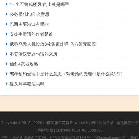
“一尘不警戌楼风”的出处是哪里
公务员1比3什么意思
巴西主要港口有哪些
安徒生童话的作者是谁
俄称乌无人机投放3枚集束炸弹 乌方暂无回应
不娶活汉妻这句话的来历
仙剑4武器攻略
驾考预约受理中是什么意思（驾考预约受理中是什么意思?）
磕头拜年犯法吗吗
Copyright © 2012 - 2026
中南民族工商网
Powered by
网站分类目录
|
精选推荐文章
|
网站地图
|
疑难解答
鄂ICP备05003330
声明：本站内容来自互联网，如信息有错误可发邮件到f_fb#foxmail.com说明，我们