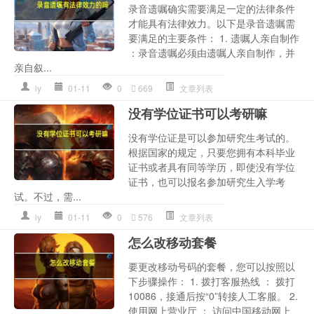
录音遗嘱确实需要满足一定的法律条件
才能具有法律效力。以下是录音遗嘱需
要满足的主要条件： 1. 遗嘱人亲自制作
：录音遗嘱必须由遗嘱人亲自制作，并
亲自叙...
ly
01-11
0
669
文章列表
没有学位证书可以考研嘛
没有学位证是可以参加研究生考试的。
根据国家的规定，只要您拥有本科毕业
证书或者具有同等学历，即使没有学位
证书，也可以报名参加研究生入学考
试。不过，需...
ly
01-11
0
576
文章列表
怎么改移动套餐
要更改移动号码的套餐，您可以按照以
下步骤操作： 1. 拨打客服热线 ： 拨打
10086，接通后按“0”转接人工客服。 2.
使用网上营业厅 ： 访问中国移动网上