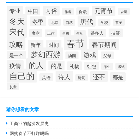
元宵节
专业
习俗
中国
保暖
作者
农历
冬天
唐代
冬季
北京
学校
口感
孩子
宋代
技能
很多人
寓意
工作
年初
年龄
春节
攻略
春节期间
新年
时间
梦幻西游
游戏
是一个
汤圆
父母
的人
疫情
的是
礼物
红包
考生
考试
自己的
诗人
还不
都是
英语
诗词
长辈
猜你想看的文章
工商业的起源发展史
网购春节不打烊吗吗