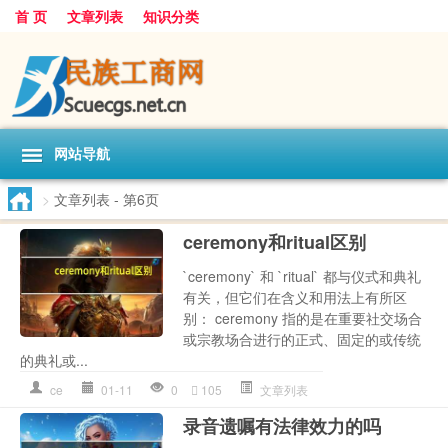
首 页
文章列表
知识分类
网站导航
>
文章列表
- 第6页
ceremony和ritual区别
`ceremony` 和 `ritual` 都与仪式和典礼
有关，但它们在含义和用法上有所区
别： ceremony 指的是在重要社交场合
或宗教场合进行的正式、固定的或传统
的典礼或...
ce
01-11
0
105
文章列表
录音遗嘱有法律效力的吗