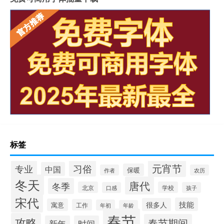
标签
元宵节
专业
习俗
中国
保暖
作者
农历
冬天
唐代
冬季
北京
学校
口感
孩子
宋代
技能
很多人
寓意
工作
年初
年龄
春节
攻略
春节期间
新年
时间