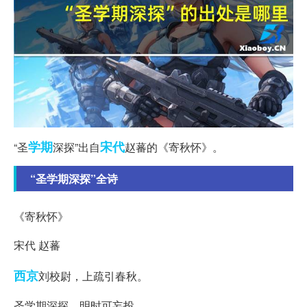
学期
宋代
“圣
深探”出自
赵蕃的《寄秋怀》。
“圣学期深探”全诗
《寄秋怀》
宋代 赵蕃
西京
刘校尉，上疏引春秋。
圣学期深探，明时可妄投。