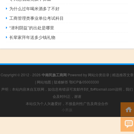
为什么过年喝米酒多了不好
工商管理类事业单位考试科目
“潜利阴益”的出处是哪里
长辈家拜年送多少钱礼物
Copyright © 2012 - 2026
中南民族工商网
Powered by
网站分类目录
|
精选推荐文章
|
网站地图
|
疑难解答
鄂ICP备05003330
声明：本站内容来自互联网，如信息有错误可发邮件到f_fb#foxmail.com说明，我们
会及时纠正，谢谢
本站仅为个人兴趣爱好，不接盈利性广告及商业合作
小男孩