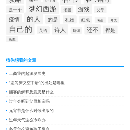
梦幻西游
游戏
是一个
汤圆
父母
的人
疫情
的是
礼物
红包
考生
考试
自己的
诗人
还不
都是
英语
诗词
长辈
猜你想看的文章
工商业的起源发展史
“愿闻庆义空中语”的出处是哪里
釂客的解释及意思是什么
过年会听到父母相亲吗
元宵节是什么时候出版的
过年天气这么冷咋办
冬天怎么避免孩子鼻血