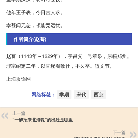
他年王子表，今日古人求。
幸甚闻无恙，顿能宽远忧。
作者简介(赵蕃)
赵蕃（1143年～1229年），字昌父，号章泉，原籍郑州。
理宗绍定二年，以直秘阁致仕，不久卒。諡文节。
上海服饰网
网络标签：
学期
宋代
西京
上一篇
“一醉招来北海魂”的出处是哪里
下一篇